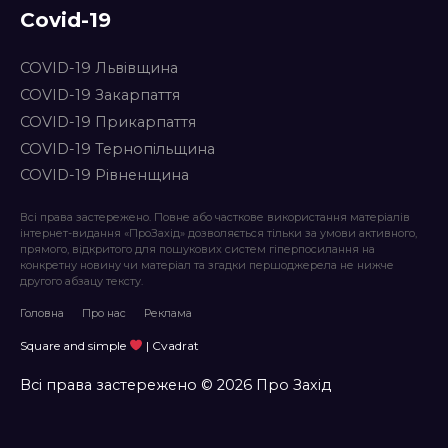
Covid-19
COVID-19 Львівщина
COVID-19 Закарпаття
COVID-19 Прикарпаття
COVID-19 Тернопільщина
COVID-19 Рівненщина
Всі права застережено. Повне або часткове використання матеріалів
інтернет-видання «ПроЗахід» дозволяється тільки за умови активного,
прямого, відкритого для пошукових систем гіперпосилання на
конкретну новину чи матеріал та згадки першоджерела не нижче
другого абзацу тексту.
Головна
Про нас
Реклама
Square and simple
| Cvadrat
Всі права застережено © 2026 Про Захід