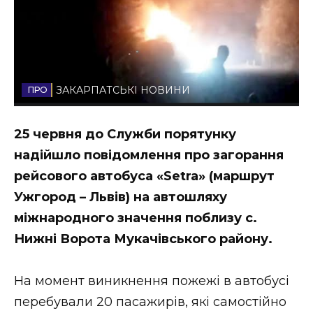
Стиль життя
Втрачений Ужгород
Втрачений Ужгород (відеоверсія)
ЗАКАРПАТСЬКІ НОВИНИ
25 червня до Служби порятунку
ЗАКАРПАТСЬКІ НОВИНИ
надійшло повідомлення про загорання
рейсового автобуса «Setra» (маршрут
Ужгород – Львів) на автошляху
НОВИНИ ЗАХІДНОЇ УКРАЇНИ
міжнародного значення поблизу с.
Нижні Ворота Мукачівського району.
ФОТО
На момент виникнення пожежі в автобусі
перебували 20 пасажирів, які самостійно