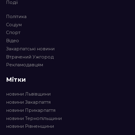
Події
Політика
Соціум
Спорт
Відео
Закарпатські новини
Втрачений Ужгород
Рекламодавцям
Мітки
новини Львівщини
новини Закарпаття
новини Прикарпаття
новини Тернопільщини
новини Рівненщини