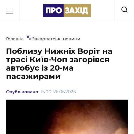
Перейти
до
РУБРИКИ
вмісту
Економіка
»
Головна
Закарпатські новини
Здоров’я
Поблизу Нижніх Воріт на
трасі Київ-Чоп загорівся
Культура
автобус із 20-ма
Освіта
пасажирами
Події
Опубліковано:
15:00, 26.06.2026
Політика
Соціум
Спорт