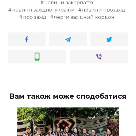
новини закарпаття
новини західної україни
новини прозахід
про захід
черги західний кордон
Вам також може сподобатися