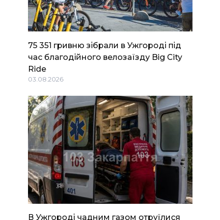
75 351 гривню зібрали в Ужгороді під
час благодійного велозаїзду Big Сity
Ride
03.08.2026
В Ужгороді чадним газом отруїлися