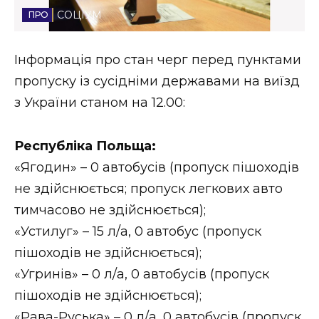
СОЦІУМ
Стиль життя
Втрачений Ужгород
Інформація про стан черг перед пунктами
пропуску із сусідніми державами на виїзд
Втрачений Ужгород (відеоверсія)
з України станом на 12.00:
Республіка Польща:
ЗАКАРПАТСЬКІ НОВИНИ
«Ягодин» – 0 автобусів (пропуск пішоходів
не здійснюється; пропуск легкових авто
тимчасово не здійснюється);
НОВИНИ ЗАХІДНОЇ УКРАЇНИ
«Устилуг» – 15 л/а, 0 автобус (пропуск
пішоходів не здійснюється);
ФОТО
«Угринів» – 0 л/а, 0 автобусів (пропуск
пішоходів не здійснюється);
«Рава-Руська» – 0 л/а, 0 автобусів (пропуск