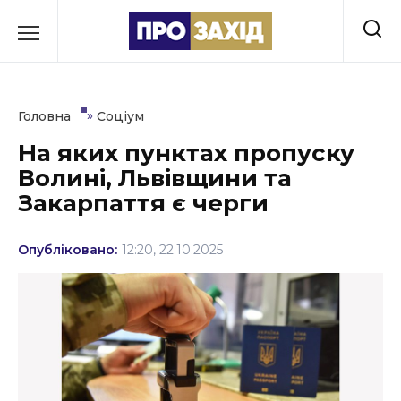
Перейти
до
РУБРИКИ
вмісту
Економіка
»
Головна
Соціум
Здоров’я
На яких пунктах пропуску
Волині, Львівщини та
Культура
Закарпаття є черги
Освіта
Опубліковано:
12:20, 22.10.2025
Події
Політика
Соціум
Спорт