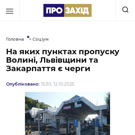
Перейти
до
РУБРИКИ
вмісту
Економіка
»
Головна
Соціум
Здоров’я
На яких пунктах пропуску
Волині, Львівщини та
Культура
Закарпаття є черги
Освіта
Опубліковано:
15:30, 12.10.2025
Події
Політика
Соціум
Спорт