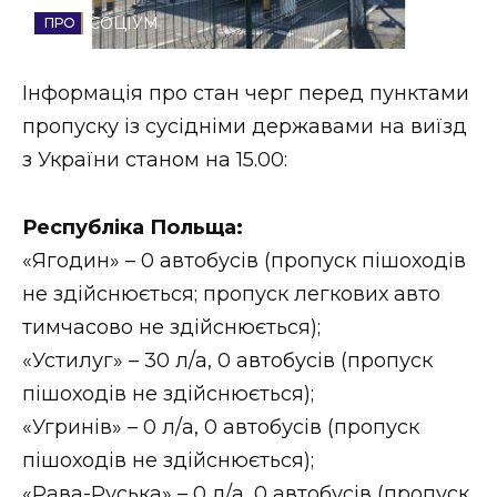
СОЦІУМ
Стиль життя
Втрачений Ужгород
Інформація про стан черг перед пунктами
пропуску із сусідніми державами на виїзд
Втрачений Ужгород (відеоверсія)
з України станом на 15.00:
Республіка Польща:
ЗАКАРПАТСЬКІ НОВИНИ
«Ягодин» – 0 автобусів (пропуск пішоходів
не здійснюється; пропуск легкових авто
тимчасово не здійснюється);
НОВИНИ ЗАХІДНОЇ УКРАЇНИ
«Устилуг» – 30 л/а, 0 автобусів (пропуск
пішоходів не здійснюється);
ФОТО
«Угринів» – 0 л/а, 0 автобусів (пропуск
пішоходів не здійснюється);
«Рава-Руська» – 0 л/а, 0 автобусів (пропуск