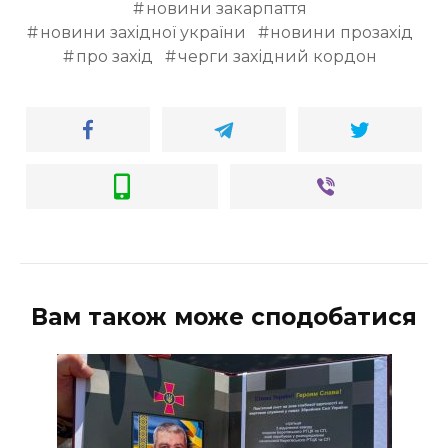
новини закарпаття
новини західної україни
новини прозахід
про захід
черги західний кордон
Вам також може сподобатися