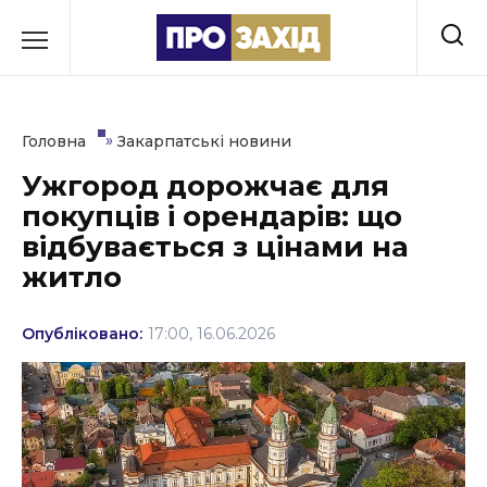
Перейти
до
РУБРИКИ
вмісту
Економіка
»
Головна
Закарпатські новини
Здоров’я
Ужгород дорожчає для
покупців і орендарів: що
Культура
відбувається з цінами на
Освіта
житло
Події
Опубліковано:
17:00, 16.06.2026
Політика
Соціум
Спорт