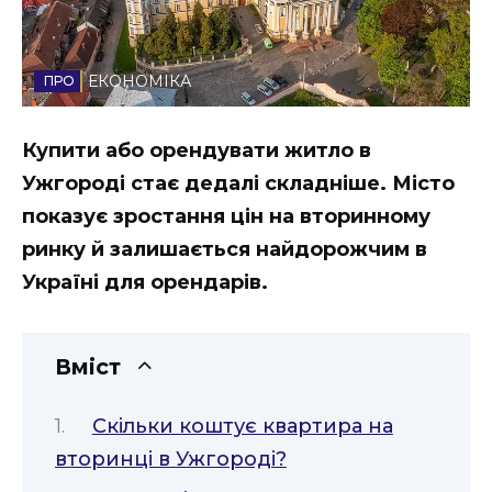
Стиль життя
Втрачений Ужгород
ЕКОНОМІКА
Втрачений Ужгород (відеоверсія)
Купити або орендувати житло в
Ужгороді стає дедалі складніше. Місто
показує зростання цін на вторинному
ЗАКАРПАТСЬКІ НОВИНИ
ринку й залишається найдорожчим в
Україні для орендарів.
НОВИНИ ЗАХІДНОЇ УКРАЇНИ
Вміст
ФОТО
Скільки коштує квартира на
вторинці в Ужгороді?