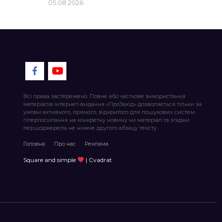
05.08.2026
Всі права застережено. Повне або часткове використання
матеріалів інтернет-видання «ПроЗахід» дозволяється тільки за
умови активного, прямого, відкритого для пошукових систем
гіперпосилання на конкретну новину чи матеріал та згадки
першоджерела не нижче другого абзацу тексту.
Головна
Про нас
Реклама
Square and simple
| Cvadrat