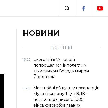
Події
НОВИНИ
я
Втрачений Ужгород
6 СЕРПНЯ
Сьогодні в Ужгороді
16:00
попрощалися із полеглим
захисником Володимиром
Йорданом
Масштабні обшуки у посадовців
15:25
Мукачівському ТЦК і ВЛК –
незаконно списано 1000
військовозобов’язаних