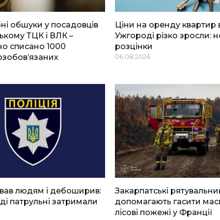
і обшуки у посадовців
Ціни на оренду квартир 
ькому ТЦК і ВЛК –
Ужгороді різко зросли: н
о списано 1000
розцінки
озобов’язаних
06.08.2026
вав людям і дебоширив:
Закарпатські рятувальни
ді патрульні затримали
допомагають гасити мас
лісові пожежі у Франції