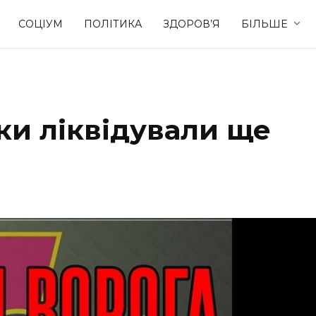
СОЦІУМ
ПОЛІТИКА
ЗДОРОВ’Я
БІЛЬШЕ
Культура
Освіта
ки ліквідували ще
Спорт
Стиль житт