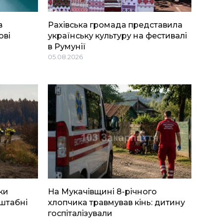
в
Рахівська громада представила
ові
українську культуру на фестивалі
в Румунії
05.08.2026
ки
На Мукачівщині 8-річного
штабні
хлопчика травмував кінь: дитину
госпіталізували