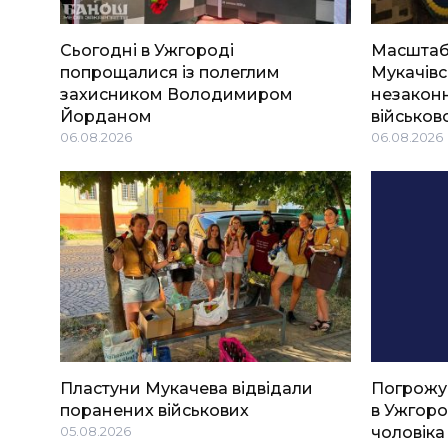
Сьогодні в Ужгороді
Масштабн
попрощалися із полеглим
Мукачівс
захисником Володимиром
незаконн
Йорданом
військов
06.08.2026
06.08.2026
Пластуни Мукачева відвідали
Погрожу
поранених військових
в Ужгоро
05.08.2026
чоловіка