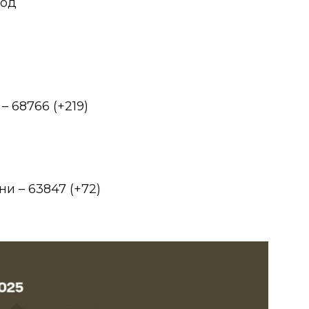
 од
 68766 (+219)
и – 63847 (+72)