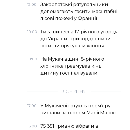
Закарпатські рятувальники
12:00
допомагають гасити масштабні
лісові пожежі у Франції
Тиса винесла 17-річного угорця
10:00
до України: прикордонники
встигли врятувати хлопця
На Мукачівщині 8-річного
10:00
хлопчика травмував кінь:
дитину госпіталізували
3 СЕРПНЯ
У Мукачеві готують прем’єру
17:00
вистави за твором Марії Матіос
75 351 гривню зібрали в
16:00