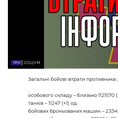
НОВИНИ ЗАХІДНОЇ УКРАЇНИ
ФОТО
ВІДЕО
СОЦІУМ
Загальні бойові втрати противника з 
особового складу – близько 1121570 (
танків – 11247 (+1) од
бойових броньованих машин – 23345