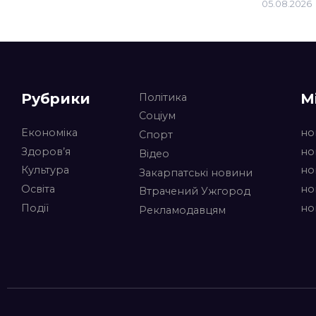
05.08.2026
Рубрики
М
Політика
Соціум
Економіка
но
Спорт
Здоров’я
но
Відео
Культура
но
Закарпатські новини
Освіта
но
Втрачений Ужгород
Події
но
Рекламодавцям