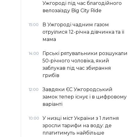
Ужгороді під час благодійного
велозаїзду Big Сity Ride
В Ужгороді чадним газом
15:00
отруїлися 12-річна дівчинка та її
мама
Гірські рятувальники розшукали
14:00
50-річного чоловіка, який
заблукав під час збирання
грибів
Завдяки ЄС Ужгородський
12:00
замок тепер існує і в цифровому
варіанті
У низці міст України з 1 липня
10:00
зросли тарифи на воду: де
платитимуть найбільше