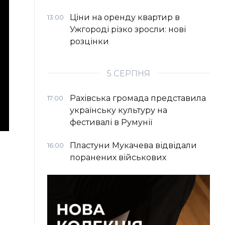
Ціни на оренду квартир в
13:00
Ужгороді різко зросли: нові
розцінки
5 СЕРПНЯ
Рахівська громада представила
17:00
українську культуру на
фестивалі в Румунії
Пластуни Мукачева відвідали
16:00
поранених військових