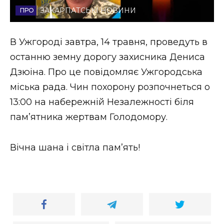
ЗАКАРПАТСЬКІ НОВИНИ
Стиль життя
Втрачений Ужгород
В Ужгороді завтра, 14 травня, проведуть в
останню земну дорогу захисника Дениса
Втрачений Ужгород (відеоверсія)
Дзюіна. Про це повідомляє Ужгородська
міська рада. Чин похорону розпочнеться о
13:00 на набережній Незалежності біля
ЗАКАРПАТСЬКІ НОВИНИ
памʼятника жертвам Голодомору.
Вічна шана і світла пам’ять!
НОВИНИ ЗАХІДНОЇ УКРАЇНИ
ФОТО