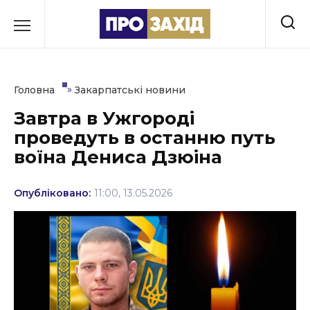
Перейти
до
РУБРИКИ
вмісту
Економіка
»
Головна
Закарпатські новини
Здоров’я
Завтра в Ужгороді
проведуть в останню путь
Культура
воїна Дениса Дзюіна
Освіта
Опубліковано:
11:00, 13.05.2026
Події
Політика
Соціум
Спорт