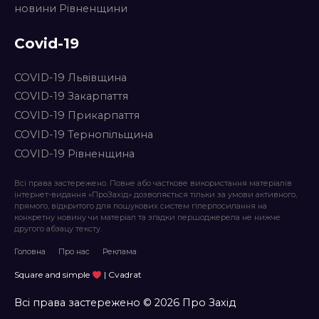
новини Рівненщини
Covid-19
COVID-19 Львівщина
COVID-19 Закарпаття
COVID-19 Прикарпаття
COVID-19 Тернопільщина
COVID-19 Рівненщина
Всі права застережено. Повне або часткове використання матеріалів
інтернет-видання «ПроЗахід» дозволяється тільки за умови активного,
прямого, відкритого для пошукових систем гіперпосилання на
конкретну новину чи матеріал та згадки першоджерела не нижче
другого абзацу тексту.
Головна
Про нас
Реклама
Square and simple
| Cvadrat
Всі права застережено © 2026 Про Захід