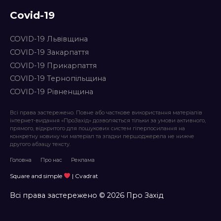
Covid-19
COVID-19 Львівщина
COVID-19 Закарпаття
COVID-19 Прикарпаття
COVID-19 Тернопільщина
COVID-19 Рівненщина
Всі права застережено. Повне або часткове використання матеріалів
інтернет-видання «ПроЗахід» дозволяється тільки за умови активного,
прямого, відкритого для пошукових систем гіперпосилання на
конкретну новину чи матеріал та згадки першоджерела не нижче
другого абзацу тексту.
Головна
Про нас
Реклама
Square and simple
| Cvadrat
Всі права застережено © 2026 Про Захід