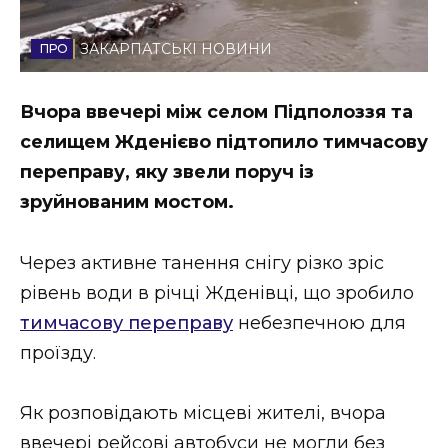
Стиль життя
ЗАКАРПАТСЬКІ НОВИНИ
Втрачений Ужгород
Вчора ввечері між селом Підполоззя та
Втрачений Ужгород (відеоверсія)
селищем Жденієво підтопило тимчасову
переправу, яку звели поруч із
зруйнованим мостом.
ЗАКАРПАТСЬКІ НОВИНИ
Через активне танення снігу різко зріс
рівень води в річці Жденівці, що зробило
НОВИНИ ЗАХІДНОЇ УКРАЇНИ
тимчасову переправу
небезпечною для
проїзду.
ФОТО
Як розповідають місцеві жителі, вчора
ввечері рейсові автобуси не могли без