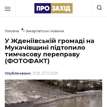
Перейти
до
РУБРИКИ
вмісту
Економіка
»
Головна
Закарпатські новини
Здоров’я
У Жденіївській громаді на
Мукачівщині підтопило
Культура
тимчасову переправу
Освіта
(ФОТОФАКТ)
Події
Опубліковано:
13:25, 27.11.2025
Політика
Соціум
Спорт