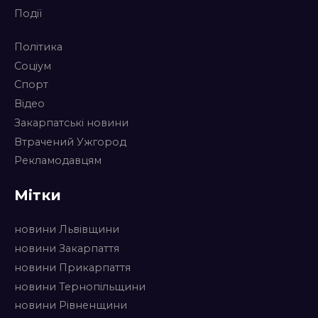
Події
Політика
Соціум
Спорт
Відео
Закарпатські новини
Втрачений Ужгород
Рекламодавцям
Мітки
новини Львівщини
новини Закарпаття
новини Прикарпаття
новини Тернопільщини
новини Рівненщини