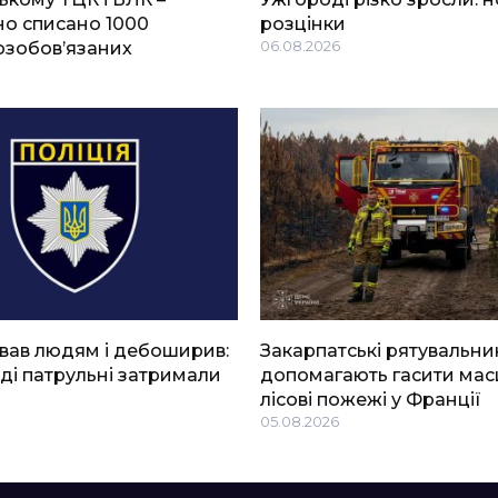
о списано 1000
розцінки
озобов’язаних
06.08.2026
вав людям і дебоширив:
Закарпатські рятувальни
ді патрульні затримали
допомагають гасити мас
лісові пожежі у Франції
05.08.2026