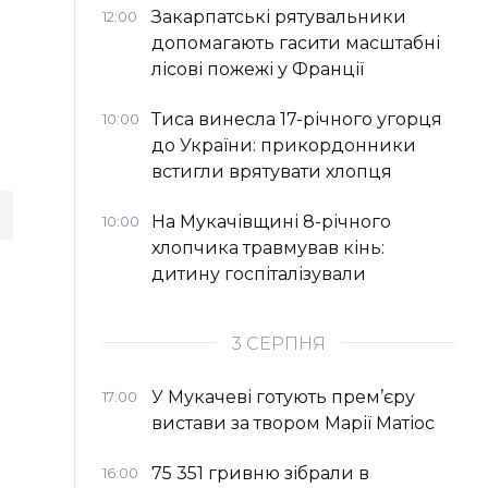
Закарпатські рятувальники
12:00
допомагають гасити масштабні
лісові пожежі у Франції
Тиса винесла 17-річного угорця
10:00
до України: прикордонники
встигли врятувати хлопця
На Мукачівщині 8-річного
10:00
хлопчика травмував кінь:
дитину госпіталізували
3 СЕРПНЯ
У Мукачеві готують прем’єру
17:00
вистави за твором Марії Матіос
75 351 гривню зібрали в
16:00