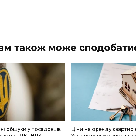
ам також може сподобати
і обшуки у посадовців
Ціни на оренду квартир 
ькому ТЦК і ВЛК –
Ужгороді різко зросли: н