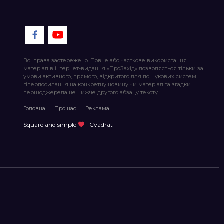
Всі права застережено. Повне або часткове використання
матеріалів інтернет-видання «ПроЗахід» дозволяється тільки за
умови активного, прямого, відкритого для пошукових систем
гіперпосилання на конкретну новину чи матеріал та згадки
першоджерела не нижче другого абзацу тексту.
Головна
Про нас
Реклама
Square and simple
| Cvadrat