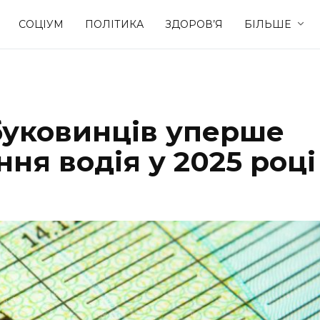
СОЦІУМ
ПОЛІТИКА
ЗДОРОВ’Я
БІЛЬШЕ
Культура
Освіта
 буковинців уперше
Спорт
Стиль житт
ня водія у 2025 році