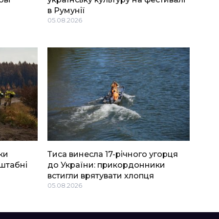
в Румунії
05.08.2026
ки
Тиса винесла 17-річного угорця
штабні
до України: прикордонники
встигли врятувати хлопця
05.08.2026