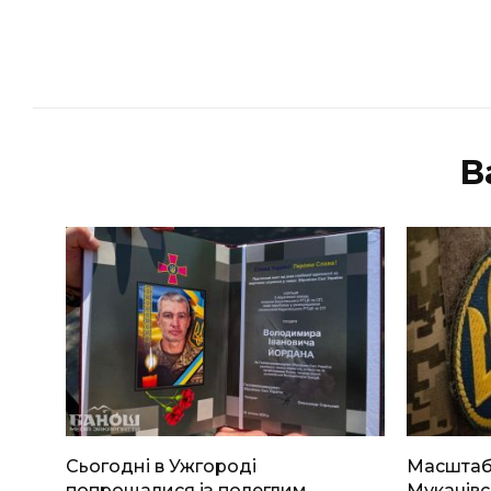
В
Сьогодні в Ужгороді
Масштабн
попрощалися із полеглим
Мукачівс