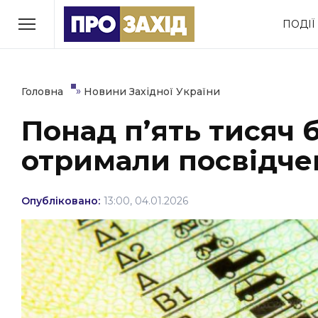
Перейти
ПОДІЇ
до
РУБРИКИ
вмісту
Економіка
Здоров’я
»
Головна
Новини Західної України
Понад п’ять тисяч
Політика
Соціум
отримали посвідчен
Втрачений Ужгород
(відеоверсія)
Опубліковано:
13:00, 04.01.2026
ЗАКАРПАТСЬКІ НОВИНИ