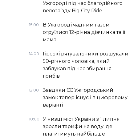
Ужгороді під час благодійного
велозаїзду Big Сity Ride
В Ужгороді чадним газом
15:00
отруїлися 12-річна дівчинка та її
мама
Гірські рятувальники розшукали
14:00
50-річного чоловіка, який
заблукав під час збирання
грибів
Завдяки ЄС Ужгородський
12:00
замок тепер існує і в цифровому
варіанті
У низці міст України з 1 липня
10:00
зросли тарифи на воду: де
платитимуть найбільше