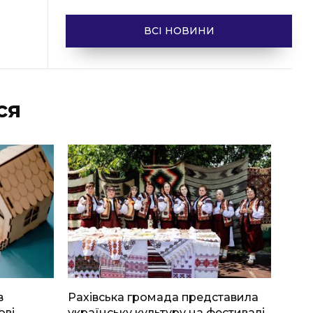
ВСІ НОВИНИ
ся
в
Рахівська громада представила
ові
українську культуру на фестивалі