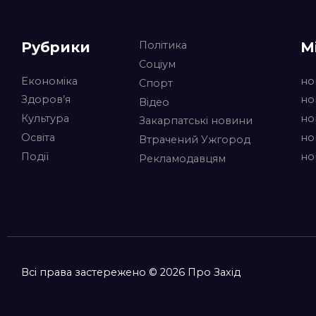
Рубрики
М
Політика
Соціум
Економіка
но
Спорт
Здоров’я
но
Відео
Культура
но
Закарпатські новини
Освіта
но
Втрачений Ужгород
Події
но
Рекламодавцям
Всі права застережено © 2026 Про Захід