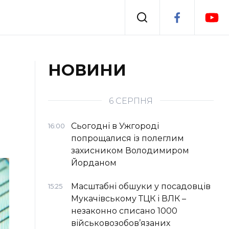
Події
НОВИНИ
я
Втрачений Ужгород
6 СЕРПНЯ
Сьогодні в Ужгороді
16:00
попрощалися із полеглим
захисником Володимиром
Йорданом
Масштабні обшуки у посадовців
15:25
Мукачівському ТЦК і ВЛК –
незаконно списано 1000
військовозобов’язаних