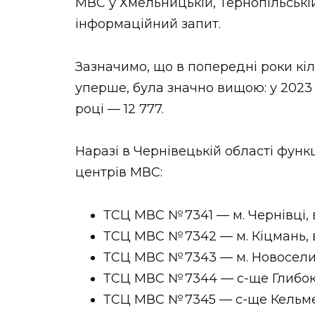
МВС у Хмельницькій, Тернопільській
інформаційний запит.
Зазначимо, що в попередні роки кіл
уперше, була значно вищою: у 2023 ро
році — 12 777.
Наразі в Чернівецькій області функ
центрів МВС:
ТСЦ МВС № 7341 — м. Чернівці, в
ТСЦ МВС № 7342 — м. Кіцмань, ву
ТСЦ МВС № 7343 — м. Новоселиц
ТСЦ МВС № 7344 — с-ще Глибока,
ТСЦ МВС № 7345 — с-ще Кельменц