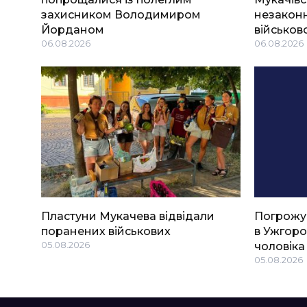
захисником Володимиром
незаконн
Йорданом
військов
06.08.2026
06.08.2026
Пластуни Мукачева відвідали
Погрожу
поранених військових
в Ужгоро
05.08.2026
чоловіка
05.08.2026