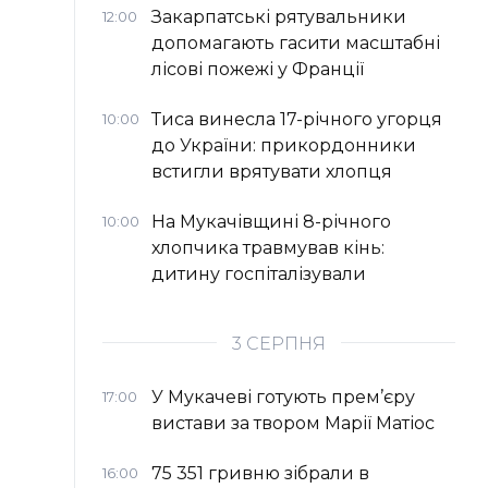
Закарпатські рятувальники
12:00
допомагають гасити масштабні
лісові пожежі у Франції
Тиса винесла 17-річного угорця
10:00
до України: прикордонники
встигли врятувати хлопця
На Мукачівщині 8-річного
10:00
хлопчика травмував кінь:
дитину госпіталізували
3 СЕРПНЯ
У Мукачеві готують прем’єру
17:00
вистави за твором Марії Матіос
75 351 гривню зібрали в
16:00