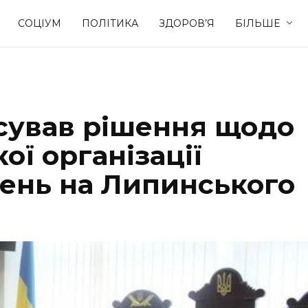
СОЦІУМ
ПОЛІТИКА
ЗДОРОВ’Я
БІЛЬШЕ
Культура
Освіта
сував рішення щодо
Спорт
Стиль житт
ої організації
щень на Липинського