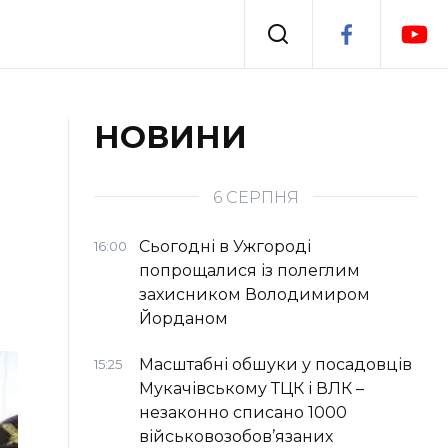
Події
НОВИНИ
я
Втрачений Ужгород
6 СЕРПНЯ
Сьогодні в Ужгороді
16:00
попрощалися із полеглим
захисником Володимиром
Йорданом
Масштабні обшуки у посадовців
15:25
Мукачівському ТЦК і ВЛК –
незаконно списано 1000
військовозобов’язаних