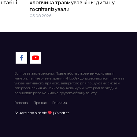
штабні
хлопчика травмував кінь: дитину
госпіталізували
05.08.2026
Всі права застережено. Повне або часткове використання
матеріалів інтернет-видання «ПроЗахід» дозволяється тільки за
умови активного, прямого, відкритого для пошукових систем
гіперпосилання на конкретну новину чи матеріал та згадки
першоджерела не нижче другого абзацу тексту.
Головна
Про нас
Реклама
Square and simple
| Cvadrat