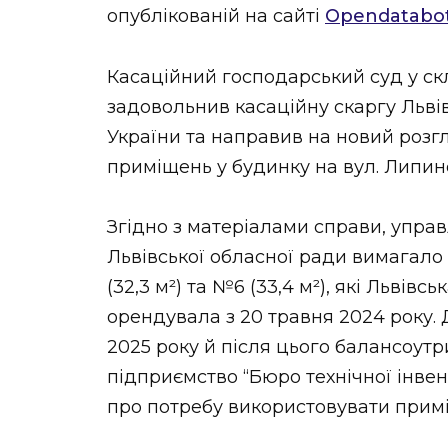
опублікованій на сайті
Opendatabo
Касаційний господарський суд у ск
задовольнив касаційну скаргу Львів
України та направив на новий розг
приміщень у будинку на вул. Липинсь
Згідно з матеріалами справи, управ
Львівської обласної ради вимагал
(32,3 м²) та №6 (33,4 м²), які Львів
орендувала з 20 травня 2024 року. 
2025 року й після цього балансоут
підприємство “Бюро технічної інвен
про потребу використовувати прим