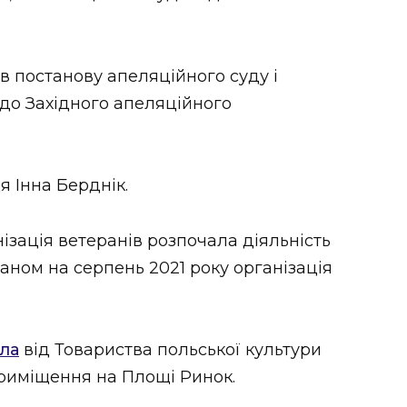
в постанову апеляційного суду і
до Західного апеляційного
 Інна Берднік.
ізація ветеранів розпочала діяльність
таном на серпень 2021 року організація
ла
від Товариства польської культури
риміщення на Площі Ринок.