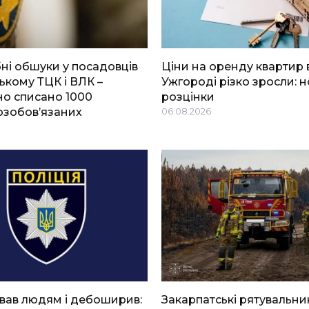
і обшуки у посадовців
Ціни на оренду квартир 
ькому ТЦК і ВЛК –
Ужгороді різко зросли: н
о списано 1000
розцінки
озобов’язаних
06.08.2026
вав людям і дебоширив:
Закарпатські рятувальни