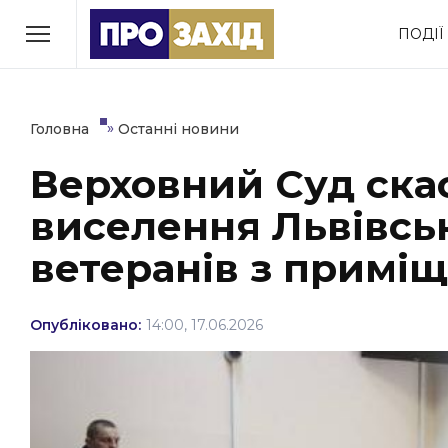
Перейти
ПОДІЇ
до
РУБРИКИ
вмісту
Економіка
Здоров’я
»
Головна
Останні новини
Верховний Суд ска
Політика
Соціум
виселення Львівськ
Втрачений Ужгород
(відеоверсія)
ветеранів з примі
Опубліковано:
14:00, 17.06.2026
ЗАКАРПАТСЬКІ НОВИНИ