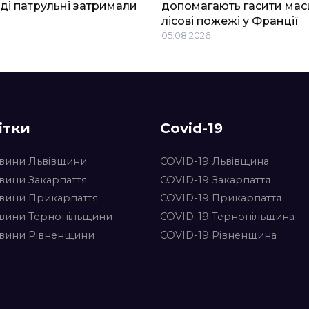
ді патрульні затримали
допомагають гасити мас
лісові пожежі у Франції
05.08.2026
ітки
Covid-19
вини Львівщини
COVID-19 Львівщина
вини Закарпаття
COVID-19 Закарпаття
вини Прикарпаття
COVID-19 Прикарпаття
вини Тернопільщини
COVID-19 Тернопільщина
вини Рівненщини
COVID-19 Рівненщина