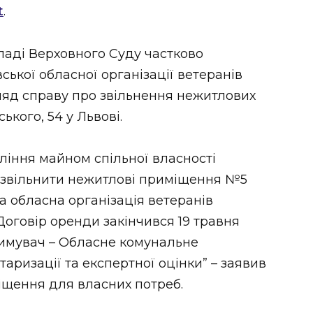
t
.
ладі Верховного Суду частково
ської обласної організації ветеранів
ляд справу про звільнення нежитлових
кого, 54 у Львові.
ління майном спільної власності
о звільнити нежитлові приміщення №5
ська обласна організація ветеранів
Договір оренди закінчився 19 травня
римувач – Обласне комунальне
таризації та експертної оцінки” – заявив
іщення для власних потреб.