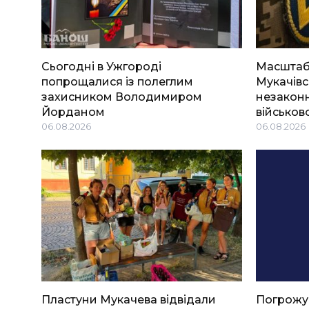
Сьогодні в Ужгороді
Масштабн
попрощалися із полеглим
Мукачівс
захисником Володимиром
незаконн
Йорданом
військов
06.08.2026
06.08.2026
Пластуни Мукачева відвідали
Погрожу