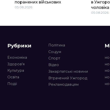
поранених військових
в Ужгоро
05.08.2026
чоловіка
05.08.2026
Рубрики
М
Політика
Соціум
Економіка
но
Спорт
Здоров’я
но
Відео
Культура
но
Закарпатські новини
Освіта
но
Втрачений Ужгород
Події
но
Рекламодавцям