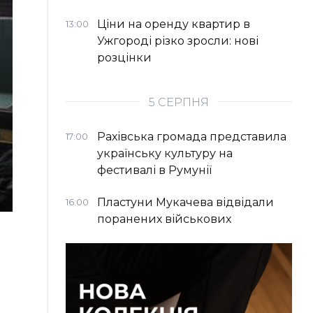
Ціни на оренду квартир в
13:00
Ужгороді різко зросли: нові
розцінки
5 СЕРПНЯ
Рахівська громада представила
17:00
українську культуру на
фестивалі в Румунії
Пластуни Мукачева відвідали
16:00
поранених військових