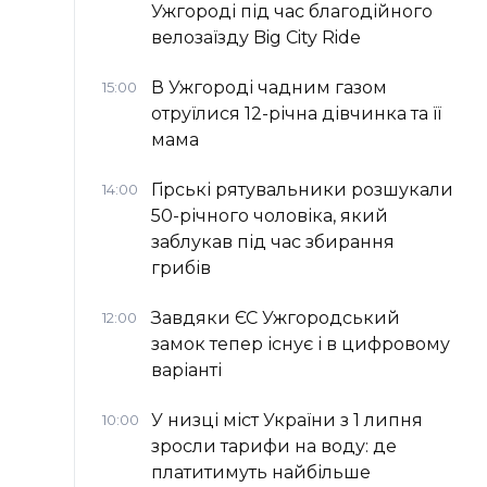
Ужгороді під час благодійного
велозаїзду Big Сity Ride
В Ужгороді чадним газом
15:00
отруїлися 12-річна дівчинка та її
мама
Гірські рятувальники розшукали
14:00
50-річного чоловіка, який
заблукав під час збирання
грибів
Завдяки ЄС Ужгородський
12:00
замок тепер існує і в цифровому
варіанті
У низці міст України з 1 липня
10:00
зросли тарифи на воду: де
платитимуть найбільше