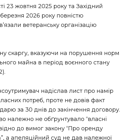
ті 23 жовтня 2025 року та Західний
березня 2026 року повністю
в’язали ветеранську організацію
ну скаргу, вказуючи на порушення норм
ного майна в період воєнного стану
).
нсоутримувач надіслав лист про намір
асних потреб, проте не довів факт
арю за 30 днів до закінчення договору.
во належно не обґрунтувало “власні
відно до вимог закону “Про оренду
, а апеляційний суд не дав належної