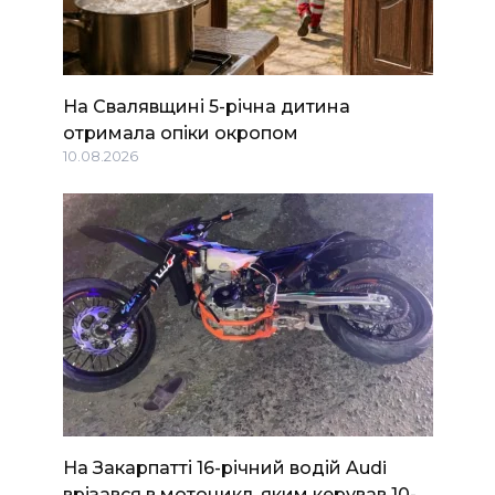
На Свалявщині 5-річна дитина
отримала опіки окропом
10.08.2026
На Закарпатті 16-річний водій Audi
врізався в мотоцикл, яким керував 10-