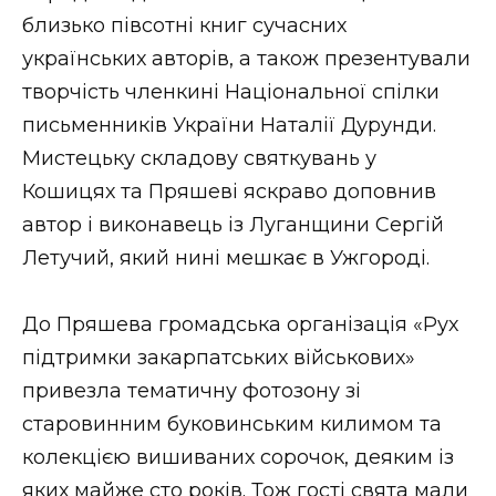
ВІДЕО
близько півсотні книг сучасних
українських авторів, а також презентували
творчість членкині Національної спілки
письменників України Наталії Дурунди.
Мистецьку складову святкувань у
Кошицях та Пряшеві яскраво доповнив
автор і виконавець із Луганщини Сергій
Летучий, який нині мешкає в Ужгороді.
До Пряшева громадська організація «Рух
підтримки закарпатських військових»
привезла тематичну фотозону зі
старовинним буковинським килимом та
колекцією вишиваних сорочок, деяким із
яких майже сто років. Тож гості свята мали