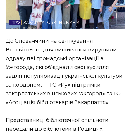
Стиль життя
Втрачений Ужгород
ЗАКАРПАТСЬКІ НОВИНИ
Втрачений Ужгород (відеоверсія)
До Словаччини на святкування
Всесвітнього дня вишиванки вирушили
одразу дві громадські організації з
ЗАКАРПАТСЬКІ НОВИНИ
Ужгорода, які об’єднали свої зусилля
задля популяризації української культури
за кордоном, — ГО «Рух підтримки
НОВИНИ ЗАХІДНОЇ УКРАЇНИ
закарпатських військових-Ужгород» та ГО
«Асоціація бібліотекарів Закарпаття».
ФОТО
Представниці бібліотечної спільноти
передали до бібліотеки в Кошицях