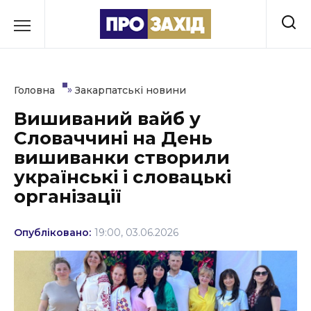
Перейти
до
РУБРИКИ
вмісту
Економіка
»
Головна
Закарпатські новини
Здоров’я
Вишиваний вайб у
Словаччині на День
Культура
вишиванки створили
Освіта
українські і словацькі
організації
Події
Політика
Опубліковано:
19:00, 03.06.2026
Соціум
Спорт