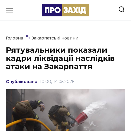
Перейти
до
РУБРИКИ
вмісту
Економіка
»
Головна
Закарпатські новини
Здоров’я
Рятувальники показали
кадри ліквідації наслідків
Культура
атаки на Закарпаття
Освіта
Опубліковано:
10:00, 14.05.2026
Події
Політика
Соціум
Спорт