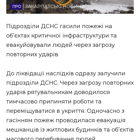
ЗАКАРПАТСЬКІ НОВИНИ
Стиль життя
Втрачений Ужгород
Підрозділи ДСНС гасили пожежі на
об’єктах критичної інфраструктури та
Втрачений Ужгород (відеоверсія)
евакуйовували людей через загрозу
повторних ударів.
ЗАКАРПАТСЬКІ НОВИНИ
До ліквідації наслідків одразу залучили
підрозділи ДСНС. Через загрозу повторних
ударів рятувальникам доводилося
НОВИНИ ЗАХІДНОЇ УКРАЇНИ
тимчасово припиняти роботи та
переміщуватися в укриття. Одночасно з
ФОТО
гасінням пожеж проводилася евакуація
мешканців із житлових будинків та об’єктів
масового перебування людей,