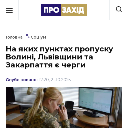
Перейти
до
РУБРИКИ
вмісту
Економіка
»
Головна
Соціум
Здоров’я
На яких пунктах пропуску
Волині, Львівщини та
Культура
Закарпаття є черги
Освіта
Опубліковано:
12:20, 21.10.2025
Події
Політика
Соціум
Спорт