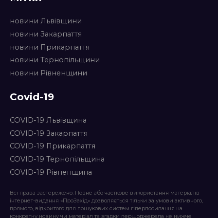
новини Львівщини
новини Закарпаття
новини Прикарпаття
новини Тернопільщини
новини Рівненщини
Covid-19
COVID-19 Львівщина
COVID-19 Закарпаття
COVID-19 Прикарпаття
COVID-19 Тернопільщина
COVID-19 Рівненщина
Всі права застережено. Повне або часткове використання матеріалів
інтернет-видання «ПроЗахід» дозволяється тільки за умови активного,
прямого, відкритого для пошукових систем гіперпосилання на
конкретну новину чи матеріал та згадки першоджерела не нижче