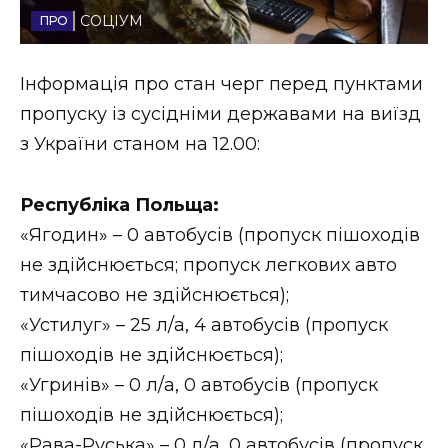
СОЦІУМ
Стиль життя
Втрачений Ужгород
Інформація про стан черг перед пунктами
пропуску із сусідніми державами на виїзд
Втрачений Ужгород (відеоверсія)
з України станом на 12.00:
Республіка Польща:
ЗАКАРПАТСЬКІ НОВИНИ
«Ягодин» – 0 автобусів (пропуск пішоходів
не здійснюється; пропуск легкових авто
тимчасово не здійснюється);
НОВИНИ ЗАХІДНОЇ УКРАЇНИ
«Устилуг» – 25 л/а, 4 автобусів (пропуск
пішоходів не здійснюється);
ФОТО
«Угринів» – 0 л/а, 0 автобусів (пропуск
пішоходів не здійснюється);
«Рава-Руська» – 0 л/а, 0 автобусів (пропуск