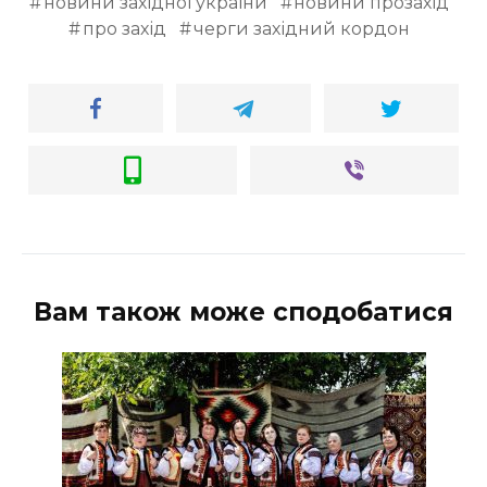
новини західної україни
новини прозахід
про захід
черги західний кордон
Вам також може сподобатися