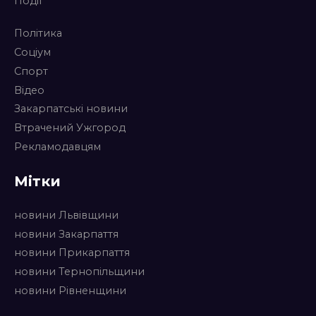
Події
Політика
Соціум
Спорт
Відео
Закарпатські новини
Втрачений Ужгород
Рекламодавцям
Мітки
новини Львівщини
новини Закарпаття
новини Прикарпаття
новини Тернопільщини
новини Рівненщини