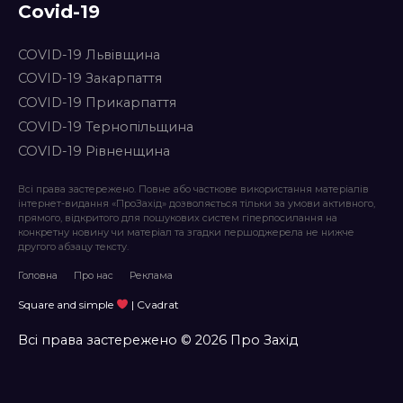
Covid-19
COVID-19 Львівщина
COVID-19 Закарпаття
COVID-19 Прикарпаття
COVID-19 Тернопільщина
COVID-19 Рівненщина
Всі права застережено. Повне або часткове використання матеріалів
інтернет-видання «ПроЗахід» дозволяється тільки за умови активного,
прямого, відкритого для пошукових систем гіперпосилання на
конкретну новину чи матеріал та згадки першоджерела не нижче
другого абзацу тексту.
Головна
Про нас
Реклама
Square and simple
| Cvadrat
Всі права застережено © 2026 Про Захід