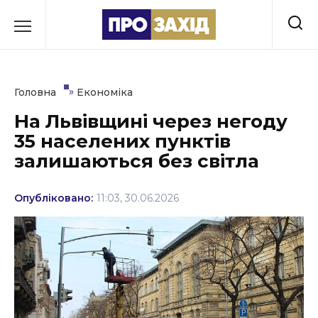
Перейти
до
РУБРИКИ
вмісту
Економіка
»
Головна
Економіка
Здоров’я
На Львівщині через негоду
35 населених пунктів
Культура
залишаються без світла
Освіта
Опубліковано:
11:03, 30.06.2026
Події
Політика
Соціум
Спорт