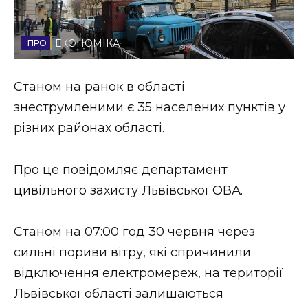
Стиль життя
ЕКОНОМІКА
Втрачений Ужгород
Втрачений Ужгород (відеоверсія)
Станом на ранок в області
знеструмленими є 35 населених пунктів у
різних районах області.
ЗАКАРПАТСЬКІ НОВИНИ
Про це повідомляє департамент
цивільного захисту Львівської ОВА.
НОВИНИ ЗАХІДНОЇ УКРАЇНИ
Станом на 07:00 год 30 червня через
сильні пориви вітру, які спричинили
ФОТО
відключення електромереж, на території
Львівської області залишаються