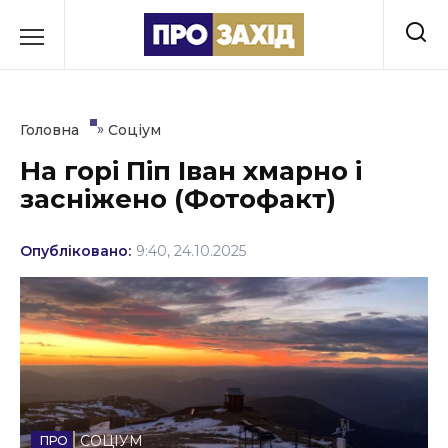
Перейти
до
РУБРИКИ
вмісту
Економіка
»
Головна
Соціум
Здоров’я
На горі Піп Іван хмарно і
засніжено (Фотофакт)
Культура
Освіта
Опубліковано:
9:40, 24.10.2025
Події
Політика
Соціум
Спорт
СОЦІУМ