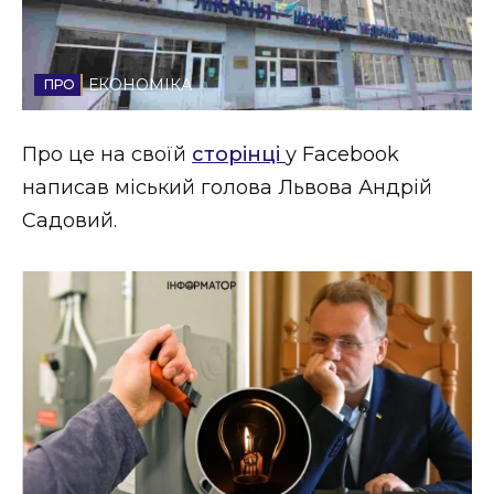
Стиль життя
Втрачений Ужгород
ЕКОНОМІКА
Втрачений Ужгород (відеоверсія)
Про це на своїй
сторінці
у Facebook
написав міський голова Львова Андрій
Садовий.
ЗАКАРПАТСЬКІ НОВИНИ
НОВИНИ ЗАХІДНОЇ УКРАЇНИ
ФОТО