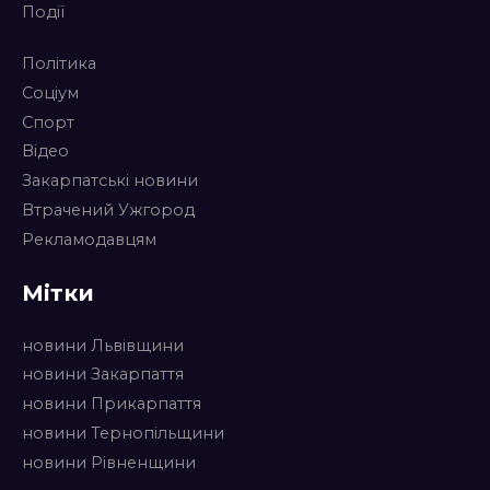
Події
Політика
Соціум
Спорт
Відео
Закарпатські новини
Втрачений Ужгород
Рекламодавцям
Мітки
новини Львівщини
новини Закарпаття
новини Прикарпаття
новини Тернопільщини
новини Рівненщини