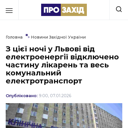
Перейти
до
РУБРИКИ
вмісту
Економіка
»
Головна
Новини Західної України
Здоров’я
З цієї ночі у Львові від
електроенергії відключено
Культура
частину лікарень та весь
Освіта
комунальний
електротранспорт
Події
Політика
Опубліковано:
9:00, 07.01.2026
Соціум
Спорт