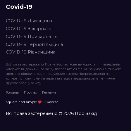
Covid-19
COVID-19 Львівщина
COVID-19 Закарпаття
COVID-19 Прикарпаття
COVID-19 Тернопільщина
COVID-19 Рівненщина
Всі права застережено. Повне або часткове використання матеріалів
інтернет-видання «ПроЗахід» дозволяється тільки за умови активного,
прямого, відкритого для пошукових систем гіперпосилання на
конкретну новину чи матеріал та згадки першоджерела не нижче
другого абзацу тексту.
Головна
Про нас
Реклама
Square and simple
| Cvadrat
Всі права застережено © 2026 Про Захід