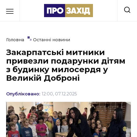
Перейти
до
РУБРИКИ
вмісту
Економіка
»
Головна
Останні новини
Здоров’я
Закарпатські митники
привезли подарунки дітям
Культура
з будинку милосердя у
Освіта
Великій Доброні
Події
Опубліковано:
12:00, 07.12.2025
Політика
Соціум
Спорт