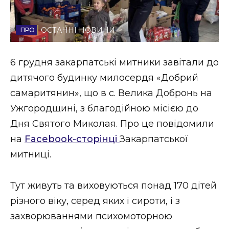
Стиль життя
ОСТАННІ НОВИНИ
Втрачений Ужгород
Втрачений Ужгород (відеоверсія)
6 грудня закарпатські митники завітали до
дитячого будинку милосердя «Добрий
самаритянин», що в с. Велика Добронь на
Ужгородщині, з благодійною місією до
ЗАКАРПАТСЬКІ НОВИНИ
Дня Святого Миколая. Про це повідомили
на
Facebook-сторінці
Закарпатської
НОВИНИ ЗАХІДНОЇ УКРАЇНИ
митниці.
Тут живуть та виховуються понад 170 дітей
ФОТО
різного віку, серед яких і сироти, і з
захворюваннями психомоторною