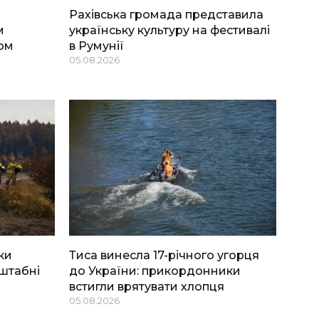
Рахівська громада представила
м
українську культуру на фестивалі
ом
в Румунії
05.08.2026
ки
Тиса винесла 17-річного угорця
штабні
до України: прикордонники
встигли врятувати хлопця
05.08.2026