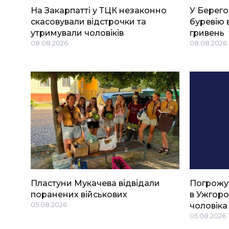
На Закарпатті у ТЦК незаконно
У Берего
скасовували відстрочки та
буревію 
утримували чоловіків
гривень
08.08.2026
08.08.2026
Пластуни Мукачева відвідали
Погрожу
поранених військових
в Ужгоро
05.08.2026
чоловіка
05.08.2026