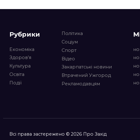
Рубрики
М
Політика
Соціум
Економіка
но
Спорт
Здоров’я
но
Відео
Культура
но
Закарпатські новини
Освіта
но
Втрачений Ужгород
Події
но
Рекламодавцям
Всі права застережено © 2026 Про Захід