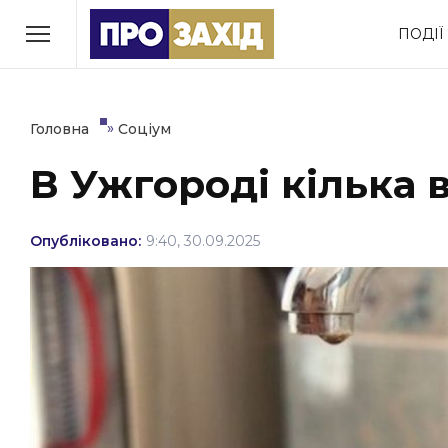
Перейти
ПОДІЇ
до
РУБРИКИ
вмісту
Економіка
Здоров’я
»
Головна
Соціум
В Ужгороді кілька 
Політика
Соціум
Втрачений Ужгород
Опубліковано:
9:40, 30.09.2025
(відеоверсія)
ЗАКАРПАТСЬКІ НОВИНИ