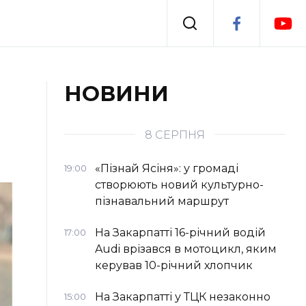
Події
НОВИНИ
я
Втрачений Ужгород
8 СЕРПНЯ
«Пізнай Ясіня»: у громаді
19:00
створюють новий культурно-
пізнавальний маршрут
На Закарпатті 16-річний водій
17:00
Audi врізався в мотоцикл, яким
керував 10-річний хлопчик
На Закарпатті у ТЦК незаконно
15:00