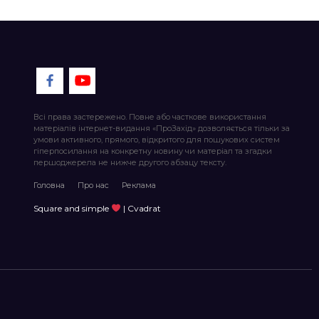
Всі права застережено. Повне або часткове використання
матеріалів інтернет-видання «ПроЗахід» дозволяється тільки за
умови активного, прямого, відкритого для пошукових систем
гіперпосилання на конкретну новину чи матеріал та згадки
першоджерела не нижче другого абзацу тексту.
Головна
Про нас
Реклама
Square and simple
| Cvadrat