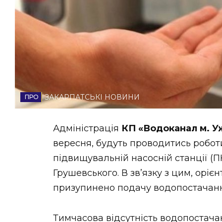
НОВИНИ ЗАХІДНОЇ УКРАЇНИ
ФОТО
ЗАКАРПАТСЬКІ НОВИНИ
ВІДЕО
Адміністрація
КП «Водоканал м. 
вересня, будуть проводитись робот
підвищувальній насосній станції (П
Грушевського. В зв’язку з цим, орієн
призупинено подачу водопостачанн
Тимчасова відсутність водопостача