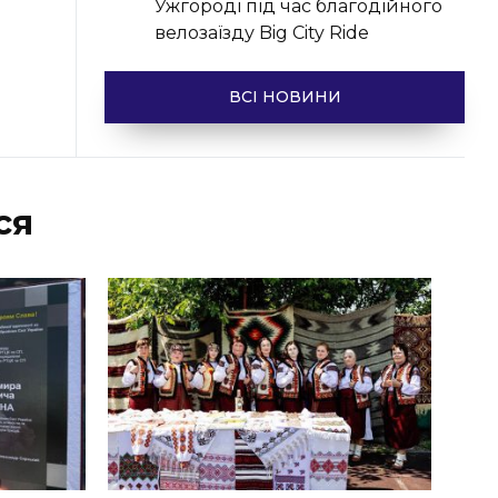
Ужгороді під час благодійного
велозаїзду Big Сity Ride
ВСІ НОВИНИ
ся