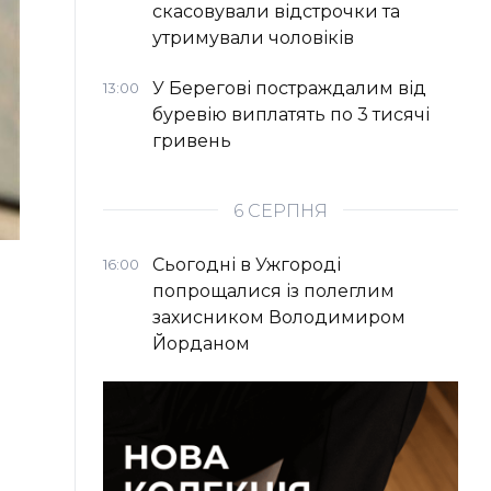
скасовували відстрочки та
утримували чоловіків
У Берегові постраждалим від
13:00
буревію виплатять по 3 тисячі
гривень
6 СЕРПНЯ
Сьогодні в Ужгороді
16:00
попрощалися із полеглим
захисником Володимиром
Йорданом