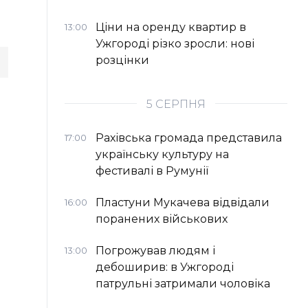
Ціни на оренду квартир в
13:00
Ужгороді різко зросли: нові
розцінки
5 СЕРПНЯ
Рахівська громада представила
17:00
українську культуру на
фестивалі в Румунії
Пластуни Мукачева відвідали
16:00
поранених військових
Погрожував людям і
13:00
дебоширив: в Ужгороді
патрульні затримали чоловіка