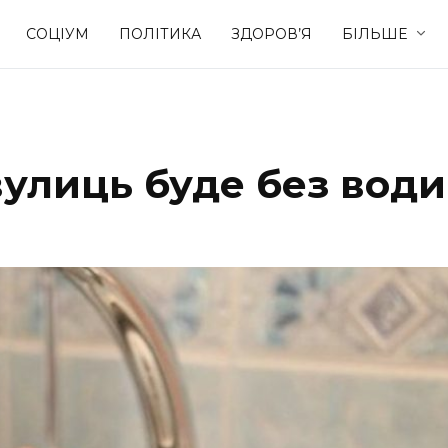
СОЦІУМ
ПОЛІТИКА
ЗДОРОВ’Я
БІЛЬШЕ
Культура
Освіта
вулиць буде без води
Спорт
Стиль житт