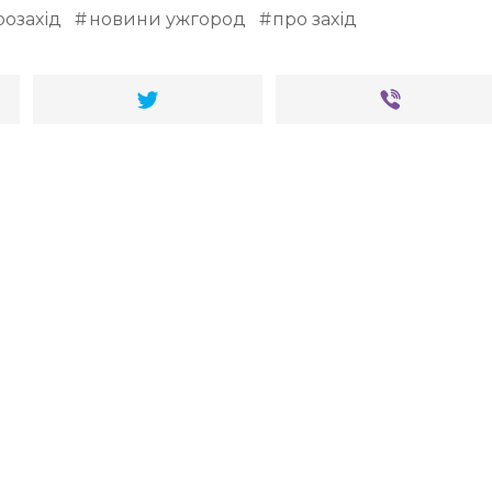
озахід
новини ужгород
про захід