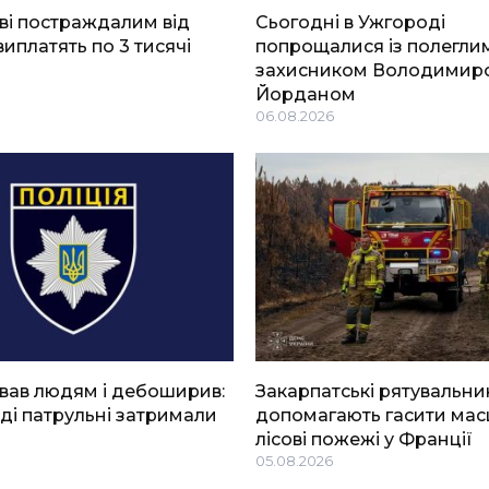
ві постраждалим від
Сьогодні в Ужгороді
виплатять по 3 тисячі
попрощалися із полегли
захисником Володимир
Йорданом
06.08.2026
вав людям і дебоширив:
Закарпатські рятувальни
ді патрульні затримали
допомагають гасити мас
лісові пожежі у Франції
05.08.2026