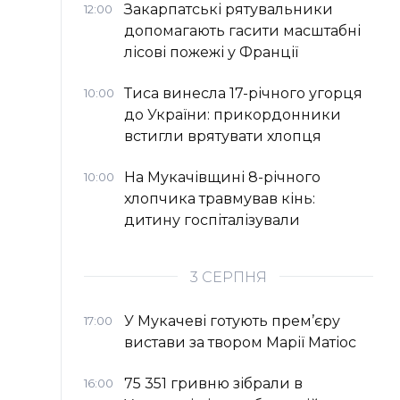
Закарпатські рятувальники
12:00
допомагають гасити масштабні
лісові пожежі у Франції
Тиса винесла 17-річного угорця
10:00
до України: прикордонники
встигли врятувати хлопця
На Мукачівщині 8-річного
10:00
хлопчика травмував кінь:
дитину госпіталізували
3 СЕРПНЯ
У Мукачеві готують прем’єру
17:00
вистави за твором Марії Матіос
75 351 гривню зібрали в
16:00