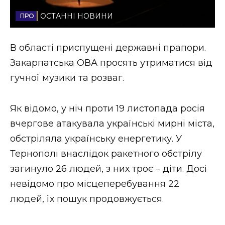
Стиль життя
ОСТАННІ НОВИНИ
Втрачений Ужгород
В області приспущені державні прапори.
Втрачений Ужгород (відеоверсія)
Закарпатська ОВА просять утриматися від
гучної музики та розваг.
ЗАКАРПАТСЬКІ НОВИНИ
Як відомо, у ніч проти 19 листопада росія
вчергове атакувала українські мирні міста,
обстріляла українську енергетику. У
НОВИНИ ЗАХІДНОЇ УКРАЇНИ
Тернополі внаслідок ракетного обстрілу
загинуло 26 людей, з них троє – діти. Досі
невідомо про місцеперебування 22
ФОТО
людей, їх пошук продовжується.