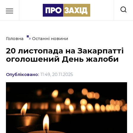
Перейти
до
РУБРИКИ
вмісту
Економіка
»
Головна
Останні новини
Здоров’я
20 листопада на Закарпатті
оголошений День жалоби
Культура
Освіта
Опубліковано:
11:49, 20.11.2025
Події
Політика
Соціум
Спорт