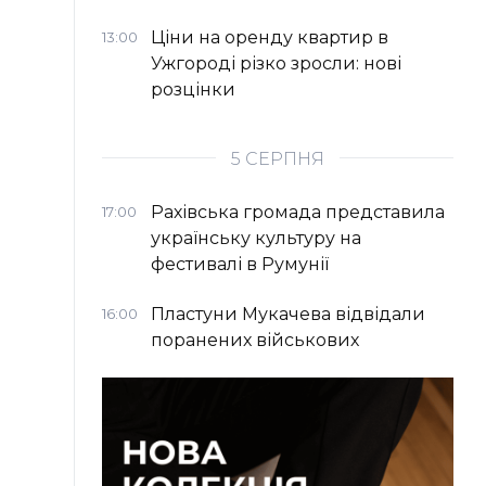
Ціни на оренду квартир в
13:00
Ужгороді різко зросли: нові
розцінки
5 СЕРПНЯ
Рахівська громада представила
17:00
українську культуру на
фестивалі в Румунії
Пластуни Мукачева відвідали
16:00
поранених військових