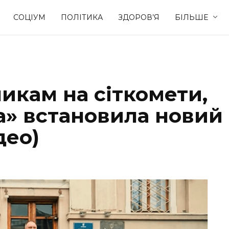
СОЦІУМ
ПОЛІТИКА
ЗДОРОВ’Я
БІЛЬШЕ
Культура
Освіта
икам на сіткомети,
Спорт
Стиль житт
а» встановила новий
део)