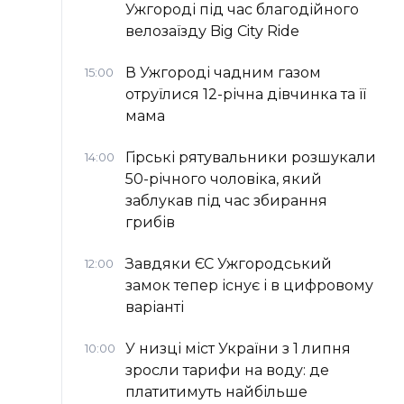
Ужгороді під час благодійного
велозаїзду Big Сity Ride
В Ужгороді чадним газом
15:00
отруїлися 12-річна дівчинка та її
мама
Гірські рятувальники розшукали
14:00
50-річного чоловіка, який
заблукав під час збирання
грибів
Завдяки ЄС Ужгородський
12:00
замок тепер існує і в цифровому
варіанті
У низці міст України з 1 липня
10:00
зросли тарифи на воду: де
платитимуть найбільше