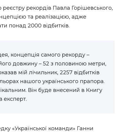
 реєстру рекордів Павла Горішевського,
онцепцією та реалізацією, адже
ати понад 2000 відбитків.
дея, концепція самого рекорду –
його довжину – 52 з половиною метри,
показав мій лічильник, 2257 відбитків
ольорах нашого українського прапора.
нікальним. Він буде внесений в Книгу
в експерт.
едку «Української команди» Ганни