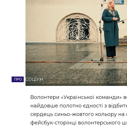
НОВИНИ ЗАХІДНОЇ УКРАЇНИ
ФОТО
ВІДЕО
СОЦІУМ
Волонтери «Української команди» в
найдовше полотно єдності з відбит
сердець синьо-жовтого кольору на 
фейсбук-сторінці волонтерського ш