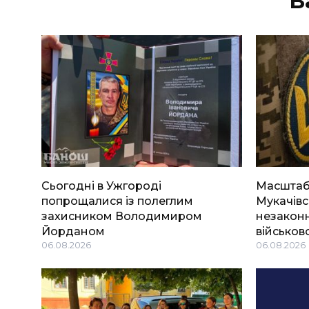
В
Сьогодні в Ужгороді
Масштабн
попрощалися із полеглим
Мукачівс
захисником Володимиром
незаконн
Йорданом
військов
06.08.2026
06.08.2026