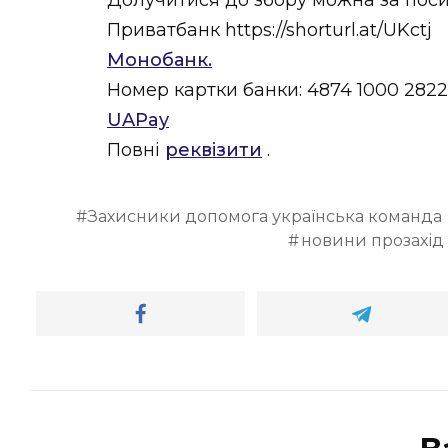
Долучитися до збору можна за пос
Приватбанк https://shorturl.at/UKctj
Монобанк.
Номер картки банки: 4874 1000 2822
UAPay
Повні
реквізити
.
Захисники допомога українська команда
новини прозахід