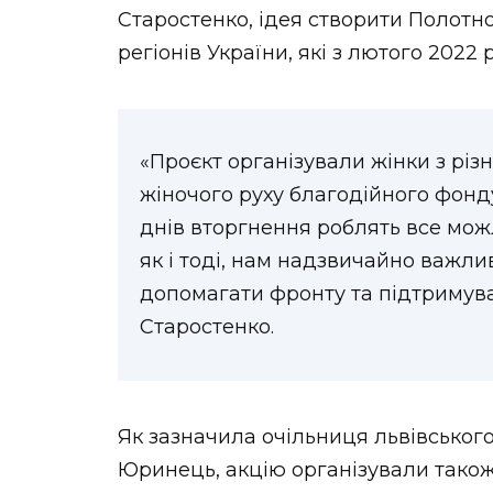
Старостенко, ідея створити Полотно
регіонів України, які з лютого 2022
«Проєкт організували жінки з різ
жіночого руху благодійного фонду
днів вторгнення роблять все можл
як і тоді, нам надзвичайно важли
допомагати фронту та підтримува
Старостенко.
Як зазначила очільниця львівськог
Юринець, акцію організували також