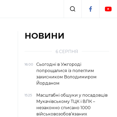
Події
НОВИНИ
я
Втрачений Ужгород
6 СЕРПНЯ
Сьогодні в Ужгороді
16:00
попрощалися із полеглим
захисником Володимиром
Йорданом
Масштабні обшуки у посадовців
15:25
Мукачівському ТЦК і ВЛК –
незаконно списано 1000
військовозобов’язаних