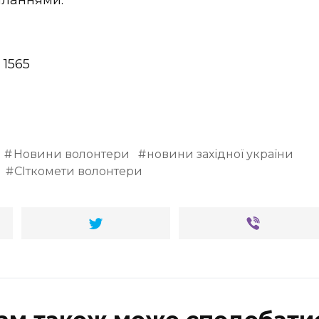
иланнями:
 1565
Новини волонтери
новини західної україни
СІткомети волонтери