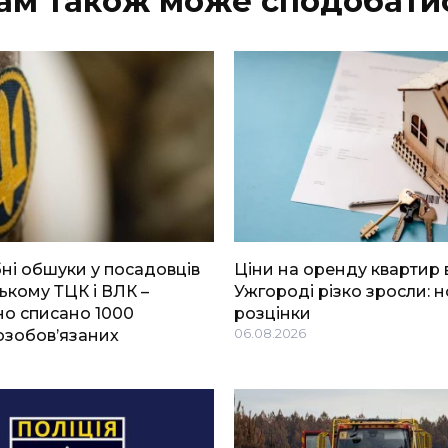
ам також може сподобати
і обшуки у посадовців
Ціни на оренду квартир 
ькому ТЦК і ВЛК –
Ужгороді різко зросли: н
о списано 1000
розцінки
озобов’язаних
06.08.2026