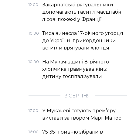
Закарпатські рятувальники
12:00
допомагають гасити масштабні
лісові пожежі у Франції
Тиса винесла 17-річного угорця
10:00
до України: прикордонники
встигли врятувати хлопця
На Мукачівщині 8-річного
10:00
хлопчика травмував кінь:
дитину госпіталізували
3 СЕРПНЯ
У Мукачеві готують прем’єру
17:00
вистави за твором Марії Матіос
75 351 гривню зібрали в
16:00