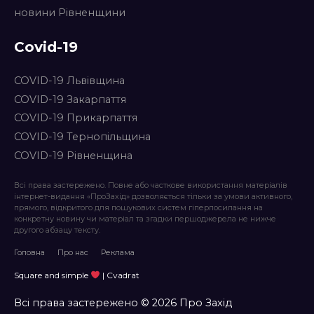
новини Рівненщини
Covid-19
COVID-19 Львівщина
COVID-19 Закарпаття
COVID-19 Прикарпаття
COVID-19 Тернопільщина
COVID-19 Рівненщина
Всі права застережено. Повне або часткове використання матеріалів
інтернет-видання «ПроЗахід» дозволяється тільки за умови активного,
прямого, відкритого для пошукових систем гіперпосилання на
конкретну новину чи матеріал та згадки першоджерела не нижче
другого абзацу тексту.
Головна
Про нас
Реклама
Square and simple
| Cvadrat
Всі права застережено © 2026 Про Захід