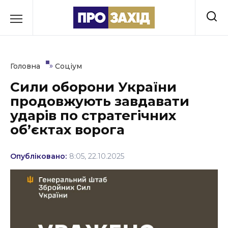
Перейти
до
РУБРИКИ
вмісту
Економіка
»
Головна
Соціум
Здоров’я
Сили оборони України
продовжують завдавати
Культура
ударів по стратегічних
Освіта
об’єктах ворога
Події
Опубліковано:
8:05, 22.10.2025
Політика
Соціум
Спорт