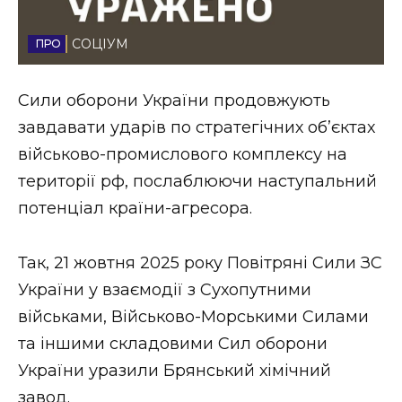
Стиль життя
СОЦІУМ
Втрачений Ужгород
Сили оборони України продовжують
Втрачений Ужгород (відеоверсія)
завдавати ударів по стратегічних об’єктах
військово-промислового комплексу на
території рф, послаблюючи наступальний
ЗАКАРПАТСЬКІ НОВИНИ
потенціал країни-агресора.
Так, 21 жовтня 2025 року Повітряні Сили ЗС
НОВИНИ ЗАХІДНОЇ УКРАЇНИ
України у взаємодії з Сухопутними
військами, Військово-Морськими Силами
ФОТО
та іншими складовими Сил оборони
України уразили Брянський хімічний
завод.