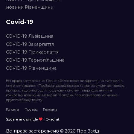
новини Рівненщини
Covid-19
COVID-19 Львівщина
COVID-19 Закарпаття
COVID-19 Прикарпаття
COVID-19 Тернопільщина
COVID-19 Рівненщина
Всі права застережено. Повне або часткове використання матеріалів
інтернет-видання «ПроЗахід» дозволяється тільки за умови активного,
прямого, відкритого для пошукових систем гіперпосилання на
конкретну новину чи матеріал та згадки першоджерела не нижче
другого абзацу тексту.
Головна
Про нас
Реклама
Square and simple
| Cvadrat
Всі права застережено © 2026 Про Захід