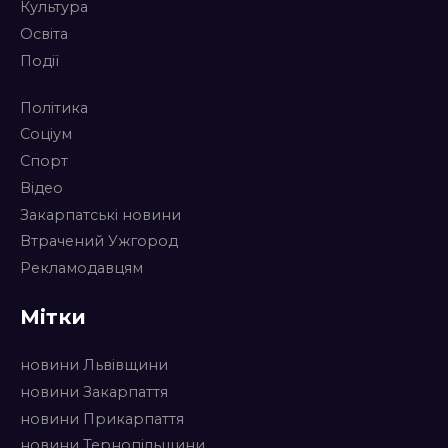
Культура
Освіта
Події
Політика
Соціум
Спорт
Відео
Закарпатські новини
Втрачений Ужгород
Рекламодавцям
Мітки
новини Львівщини
новини Закарпаття
новини Прикарпаття
новини Тернопільщини