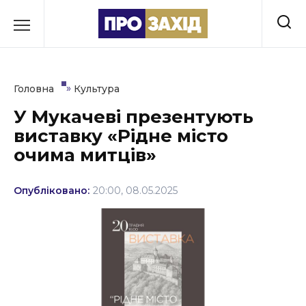
Перейти
до
РУБРИКИ
вмісту
Економіка
»
Головна
Культура
Здоров’я
У Мукачеві презентують
виставку «Рідне місто
Культура
очима митців»
Освіта
Опубліковано:
20:00, 08.05.2025
Події
Політика
Соціум
Спорт