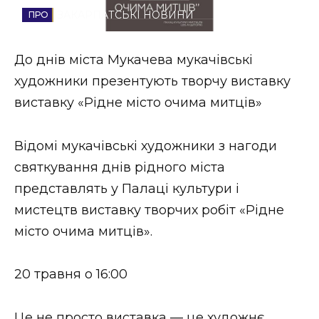
ЗАКАРПАТСЬКІ НОВИНИ
Стиль життя
Втрачений Ужгород
До днів міста Мукачева мукачівські
художники презентують творчу виставку
Втрачений Ужгород (відеоверсія)
виставку «Рідне місто очима митців»
Відомі мукачівські художники з нагоди
ЗАКАРПАТСЬКІ НОВИНИ
святкування днів рідного міста
представлять у Палаці культури і
мистецтв виставку творчих робіт «Рідне
НОВИНИ ЗАХІДНОЇ УКРАЇНИ
місто очима митців».
ФОТО
20 травня о 16:00
Це не просто виставка — це художнє