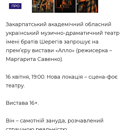
АНОНС
Стиль життя
Втрачений Ужгород
Закарпатський академічний обласний
український музично-драматичний театр
Втрачений Ужгород (відеоверсія)
імені братів Шерегїв запрошує на
премʼєру вистави «Алло» (режисерка –
Маргарита Савенко).
ЗАКАРПАТСЬКІ НОВИНИ
16 квітня, 19:00. Нова локація – сцена-фоє
театру.
НОВИНИ ЗАХІДНОЇ УКРАЇНИ
Вистава 16+.
ФОТО
Він – самотній зануда, розчавлений
страшною реальністю.