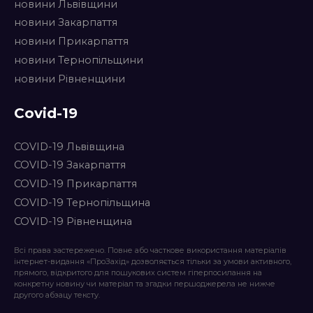
новини Львівщини
новини Закарпаття
новини Прикарпаття
новини Тернопільщини
новини Рівненщини
Covid-19
COVID-19 Львівщина
COVID-19 Закарпаття
COVID-19 Прикарпаття
COVID-19 Тернопільщина
COVID-19 Рівненщина
Всі права застережено. Повне або часткове використання матеріалів
інтернет-видання «ПроЗахід» дозволяється тільки за умови активного,
прямого, відкритого для пошукових систем гіперпосилання на
конкретну новину чи матеріал та згадки першоджерела не нижче
другого абзацу тексту.