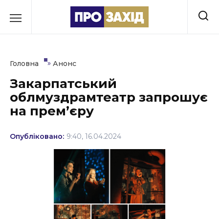
Перейти
до
РУБРИКИ
вмісту
Економіка
»
Головна
Анонс
Здоров’я
Закарпатський
облмуздрамтеатр запрошує
Культура
на премʼєру
Освіта
Опубліковано:
9:40, 16.04.2024
Події
Політика
Соціум
Спорт