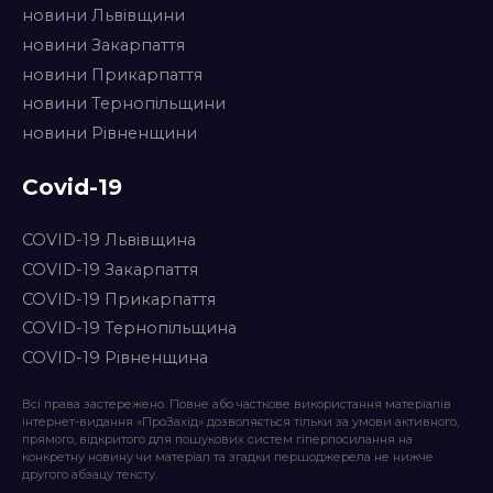
новини Львівщини
новини Закарпаття
новини Прикарпаття
новини Тернопільщини
новини Рівненщини
Covid-19
COVID-19 Львівщина
COVID-19 Закарпаття
COVID-19 Прикарпаття
COVID-19 Тернопільщина
COVID-19 Рівненщина
Всі права застережено. Повне або часткове використання матеріалів
інтернет-видання «ПроЗахід» дозволяється тільки за умови активного,
прямого, відкритого для пошукових систем гіперпосилання на
конкретну новину чи матеріал та згадки першоджерела не нижче
другого абзацу тексту.