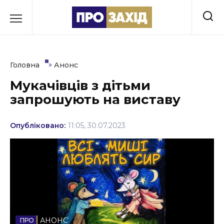
Перейти
до
РУБРИКИ
вмісту
Економіка
»
Головна
Анонс
Здоров’я
Мукачівців з дітьми
запрошують на виставу
Культура
Освіта
Опубліковано:
11:05, 30.07.2023
Події
Політика
Соціум
Спорт
АНОНС