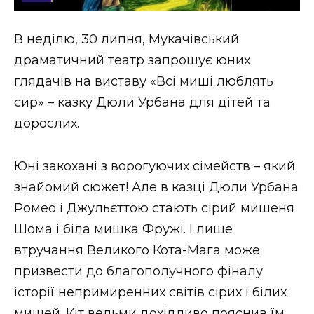
Стиль життя
В неділю, 30 липня, Мукачівський
Втрачений Ужгород
драматичний театр запрошує юних
Втрачений Ужгород (відеоверсія)
глядачів на виставу «Всі миші люблять
сир» – казку Дюли Урбана для дітей та
дорослих.
ЗАКАРПАТСЬКІ НОВИНИ
Юні закохані з ворогуючих сімейств – який
знайомий сюжет! Але в казці Дюли Урбана
НОВИНИ ЗАХІДНОЇ УКРАЇНИ
Ромео і Джульєттою стають сірий мишеня
Шома і біла мишка Фружі. І лише
втручання Великого Кота-Мага може
ФОТО
призвести до благополучного фіналу
історії непримиренних світів сірих і білих
мишей. Кіт вельми дохідливо пояснив їм,