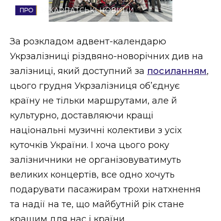
ЗАКАРПАТСЬКІ НОВИНИ
Стиль життя
Втрачений Ужгород
За розкладом адвент-календарю
Укрзалізниці різдвяно-новорічних див на
Втрачений Ужгород (відеоверсія)
залізниці, який доступний за
посиланням
,
цього грудня Укрзалізниця обʼєднує
країну не тільки маршрутами, але й
ЗАКАРПАТСЬКІ НОВИНИ
культурно, доставляючи кращі
національні музичні колективи з усіх
куточків України. І хоча цього року
НОВИНИ ЗАХІДНОЇ УКРАЇНИ
залізничники не організовуватимуть
великих концертів, все одно хочуть
ФОТО
подарувати пасажирам трохи натхнення
та надії на те, що майбутній рік стане
кращим для нас і країни.