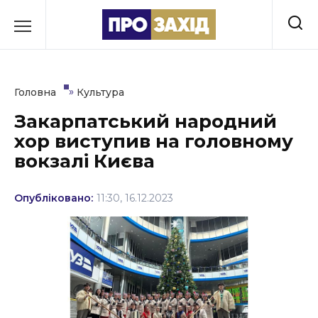
Перейти
до
РУБРИКИ
вмісту
Економіка
»
Головна
Культура
Здоров’я
Закарпатський народний
хор виступив на головному
Культура
вокзалі Києва
Освіта
Опубліковано:
11:30, 16.12.2023
Події
Політика
Соціум
Спорт