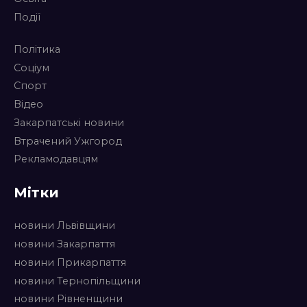
Події
Політика
Соціум
Спорт
Відео
Закарпатські новини
Втрачений Ужгород
Рекламодавцям
Мітки
новини Львівщини
новини Закарпаття
новини Прикарпаття
новини Тернопільщини
новини Рівненщини