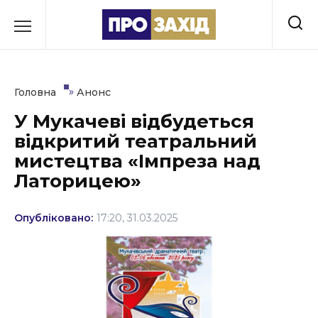
Перейти
до
РУБРИКИ
вмісту
Економіка
»
Головна
Анонс
Здоров’я
У Мукачеві відбудеться
відкритий театральний
Культура
мистецтва «Імпреза над
Освіта
Латорицею»
Події
Опубліковано:
17:20, 31.03.2025
Політика
Соціум
Спорт