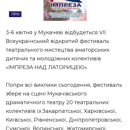
Стиль життя
АНОНС
Втрачений Ужгород
3-6 квітня у Мукачеві відбудеться VІІ
Втрачений Ужгород (відеоверсія)
Всеукраїнський відкритий фестиваль
театрального мистецтва аматорських
дитячих та молодіжних колективів
ЗАКАРПАТСЬКІ НОВИНИ
«ІМПРЕЗА НАД ЛАТОРИЦЕЮ».
Попри всі виклики сьогодення, фестиваль
НОВИНИ ЗАХІДНОЇ УКРАЇНИ
збере на сцені Мукачівського
драматичного театру 20 театральних
ФОТО
колективів із Закарпатської, Харківської,
Київської, Рівненської, Дніпропетровської,
Сумської, Волинської, Житомирської,