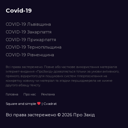
Covid-19
COVID-19 Львівщина
COVID-19 Закарпаття
COVID-19 Прикарпаття
COVID-19 Тернопільщина
COVID-19 Рівненщина
Всі права застережено. Повне або часткове використання матеріалів
інтернет-видання «ПроЗахід» дозволяється тільки за умови активного,
прямого, відкритого для пошукових систем гіперпосилання на
конкретну новину чи матеріал та згадки першоджерела не нижче
другого абзацу тексту.
Головна
Про нас
Реклама
Square and simple
| Cvadrat
Всі права застережено © 2026 Про Захід