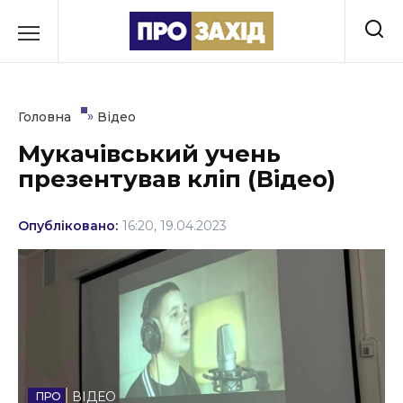
Перейти
до
РУБРИКИ
вмісту
Економіка
»
Головна
Відео
Здоров’я
Мукачівський учень
презентував кліп (Відео)
Культура
Освіта
Опубліковано:
16:20, 19.04.2023
Події
Політика
Соціум
Спорт
ВІДЕО