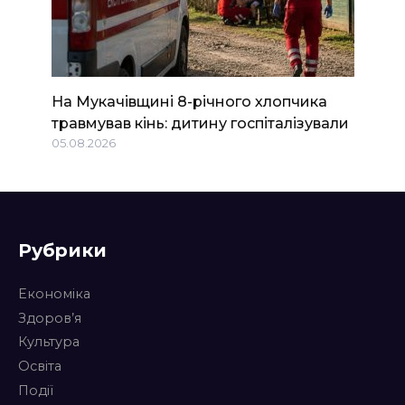
На Мукачівщині 8-річного хлопчика
травмував кінь: дитину госпіталізували
05.08.2026
Рубрики
Економіка
Здоров’я
Культура
Освіта
Події