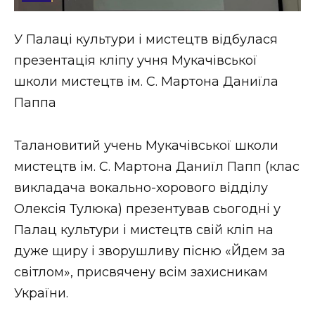
Стиль життя
У Палаці культури і мистецтв відбулася
Втрачений Ужгород
презентація кліпу учня Мукачівської
Втрачений Ужгород (відеоверсія)
школи мистецтв ім. С. Мартона Даниїла
Паппа
Талановитий учень Мукачівської школи
ЗАКАРПАТСЬКІ НОВИНИ
мистецтв ім. С. Мартона Даниїл Папп (клас
викладача вокально-хорового відділу
НОВИНИ ЗАХІДНОЇ УКРАЇНИ
Олексія Тулюка) презентував сьогодні у
Палац культури і мистецтв свій кліп на
дуже щиру і зворушливу пісню «Йдем за
ФОТО
світлом», присвячену всім захисникам
України.