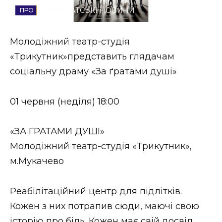
ЗАКАРПАТСЬКІ НОВИНИ
Стиль життя
Втрачений Ужгород
Молодіжний театр-студія
«Трикутник»представить глядачам
Втрачений Ужгород (відеоверсія)
соціальну драму «За ґратами душі»
01 червня (неділя) 18:00
ЗАКАРПАТСЬКІ НОВИНИ
«ЗА ГРАТАМИ ДУШІ»
Молодіжний театр-студія «Трикутник»,
НОВИНИ ЗАХІДНОЇ УКРАЇНИ
м.Мукачево
ФОТО
Реабілітаційний центр для підлітків.
Кожен з них потрапив сюди, маючі свою
історію про біль. Кожен має свій досвід