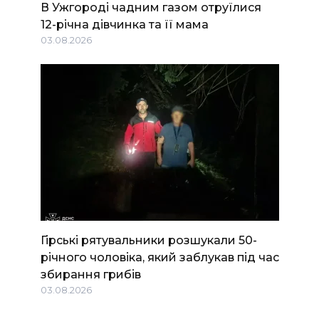
В Ужгороді чадним газом отруїлися
12-річна дівчинка та її мама
03.08.2026
Гірські рятувальники розшукали 50-
річного чоловіка, який заблукав під час
збирання грибів
03.08.2026