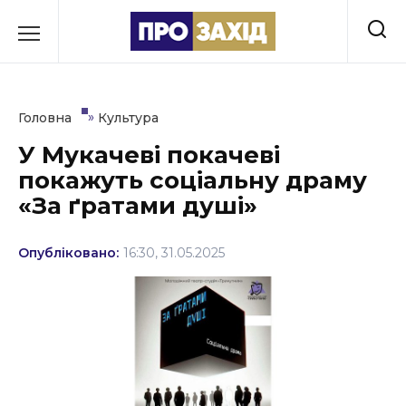
Перейти
до
РУБРИКИ
вмісту
Економіка
»
Головна
Культура
Здоров’я
У Мукачеві покачеві
покажуть соціальну драму
Культура
«За ґратами душі»
Освіта
Опубліковано:
16:30, 31.05.2025
Події
Політика
Соціум
Спорт