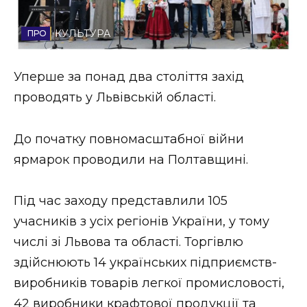
Стиль життя
КУЛЬТУРА
Втрачений Ужгород
Уперше за понад два століття захід
Втрачений Ужгород (відеоверсія)
проводять у Львівській області.
До початку повномасштабної війни
ЗАКАРПАТСЬКІ НОВИНИ
ярмарок проводили на Полтавщині.
Під час заходу представлили 105
НОВИНИ ЗАХІДНОЇ УКРАЇНИ
учасників з усіх регіонів України, у тому
числі зі Львова та області. Торгівлю
ФОТО
здійснюють 14 українських підприємств-
виробників товарів легкої промисловості,
42 виробники крафтової продукції та