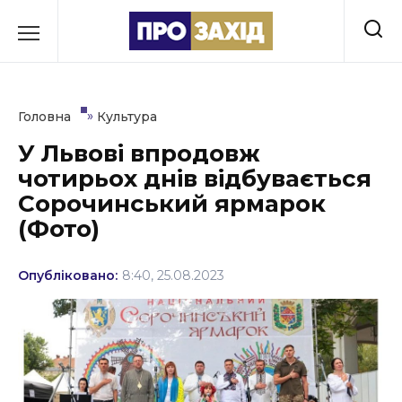
Перейти
до
РУБРИКИ
вмісту
Економіка
»
Головна
Культура
Здоров’я
У Львові впродовж
чотирьох днів відбувається
Культура
Сорочинський ярмарок
Освіта
(Фото)
Події
Опубліковано:
8:40, 25.08.2023
Політика
Соціум
Спорт