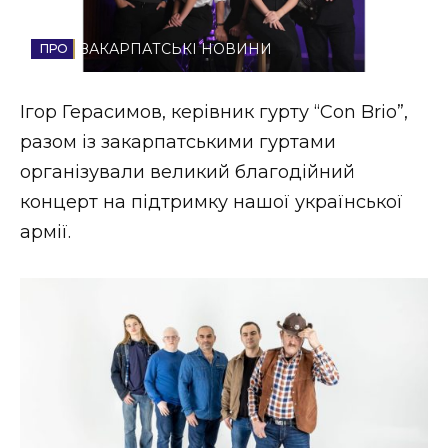
Стиль життя
ЗАКАРПАТСЬКІ НОВИНИ
Втрачений Ужгород
Ігор Герасимов, керівник гурту “Con Brio”,
Втрачений Ужгород (відеоверсія)
разом із закарпатськими гуртами
організували великий благодійний
концерт на підтримку нашої української
ЗАКАРПАТСЬКІ НОВИНИ
армії.
НОВИНИ ЗАХІДНОЇ УКРАЇНИ
ФОТО