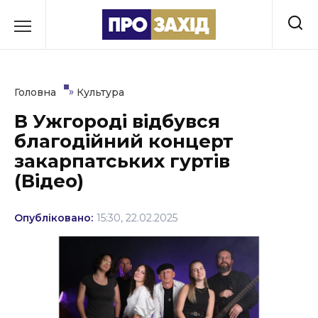
Перейти
до
РУБРИКИ
вмісту
Економіка
»
Головна
Культура
Здоров’я
В Ужгороді відбувся
благодійний концерт
Культура
закарпатських гуртів
Освіта
(Відео)
Події
Опубліковано:
15:30, 22.02.2025
Політика
Соціум
Спорт