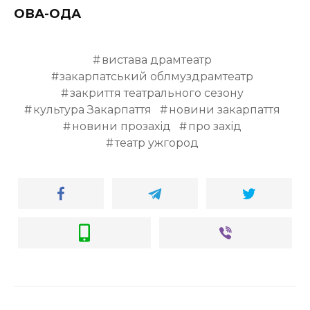
ОВА-ОДА
вистава драмтеатр
закарпатський облмуздрамтеатр
закриття театрального сезону
культура Закарпаття
новини закарпаття
новини прозахід
про захід
театр ужгород