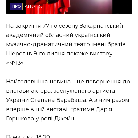
АНОНС
Стиль життя
Втрачений Ужгород
На закриття 77-го сезону Закарпатський
академічний обласний український
Втрачений Ужгород (відеоверсія)
музично-драматичний театр імені братів
Шерегіїв 9-го липня покаже виставу
«№13».
ЗАКАРПАТСЬКІ НОВИНИ
Найголовніша новина – це повернення до
вистави актора, заслуженого артиста
НОВИНИ ЗАХІДНОЇ УКРАЇНИ
України Степана Барабаша️. А з ним разом,
вперше в цій виставі, гратиме Дар’я
ФОТО
Горшкова у ролі Джейн.
Початок о 18:00.