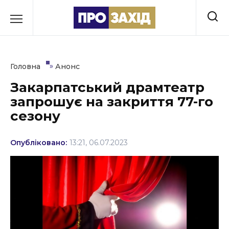
Перейти
до
РУБРИКИ
вмісту
Економіка
»
Головна
Анонс
Здоров’я
Закарпатський драмтеатр
запрошує на закриття 77-го
Культура
сезону
Освіта
Опубліковано:
13:21, 06.07.2023
Події
Політика
Соціум
Спорт