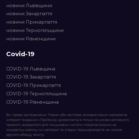
новини Львівщини
новини Закарпаття
новини Прикарпаття
новини Тернопільщини
новини Рівненщини
Covid-19
COVID-19 Львівщина
COVID-19 Закарпаття
COVID-19 Прикарпаття
COVID-19 Тернопільщина
COVID-19 Рівненщина
Всі права застережено. Повне або часткове використання матеріалів
інтернет-видання «ПроЗахід» дозволяється тільки за умови активного,
прямого, відкритого для пошукових систем гіперпосилання на
конкретну новину чи матеріал та згадки першоджерела не нижче
другого абзацу тексту.