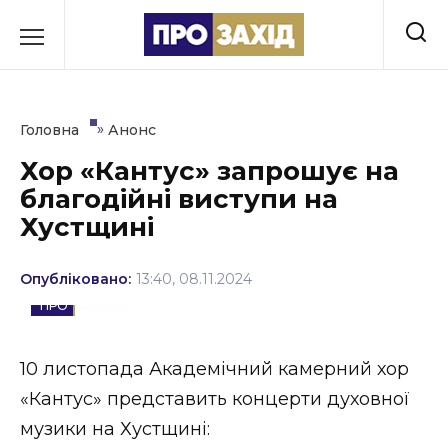
Перейти
до
РУБРИКИ
вмісту
Економіка
»
Головна
Анонс
Здоров’я
Хор «Кантус» запрошує на
благодійні виступи на
Культура
Хустщині
Освіта
Опубліковано:
13:40, 08.11.2024
Події
АНОНС
Політика
10 листопада Академічний камерний хор
Соціум
«Кантус» представить концерти духовної
Спорт
музики на Хустщині: