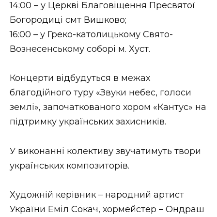
14:00 – у Церкві Благовіщення Пресвятої
Стиль життя
Богородиці смт Вишково;
Втрачений Ужгород
16:00 – у Греко-католицькому Свято-
Вознесенському соборі м. Хуст.
Втрачений Ужгород (відеоверсія)
Концерти відбудуться в межах
благодійного туру «Звуки небес, голоси
ЗАКАРПАТСЬКІ НОВИНИ
землі», започаткованого хором «Кантус» на
підтримку українських захисників.
НОВИНИ ЗАХІДНОЇ УКРАЇНИ
У виконанні колективу звучатимуть твори
українських композиторів.
ФОТО
Художній керівник – народний артист
України Еміл Сокач, хормейстер – Ондраш