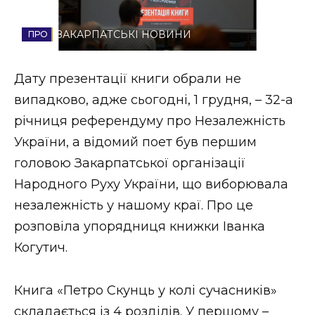
Стиль життя
ЗАКАРПАТСЬКІ НОВИНИ
Втрачений Ужгород
Дату презентації книги обрали не
Втрачений Ужгород (відеоверсія)
випадково, адже сьогодні, 1 грудня, – 32-а
річниця референдуму про Незалежність
України, а відомий поет був першим
ЗАКАРПАТСЬКІ НОВИНИ
головою Закарпатської організації
Народного Руху України, що виборювала
незалежність у нашому краї. Про це
НОВИНИ ЗАХІДНОЇ УКРАЇНИ
розповіла упорядниця книжки Іванка
Когутич.
ФОТО
Книга «Петро Скунць у колі сучасників»
складається із 4 розділів. У першому –