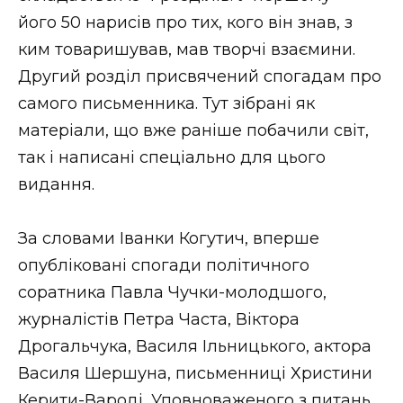
ВІДЕО
його 50 нарисів про тих, кого він знав, з
ким товаришував, мав творчі взаємини.
Другий розділ присвячений спогадам про
самого письменника. Тут зібрані як
матеріали, що вже раніше побачили світ,
так і написані спеціально для цього
видання.
За словами Іванки Когутич, вперше
опубліковані спогади політичного
соратника Павла Чучки-молодшого,
журналістів Петра Часта, Віктора
Дрогальчука, Василя Ільницького, актора
Василя Шершуна, письменниці Христини
Керити-Вароді, Уповноваженого з питань