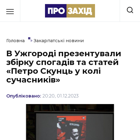
Перейти
до
РУБРИКИ
вмісту
Економіка
»
Головна
Закарпатські новини
Здоров’я
В Ужгороді презентували
збірку спогадів та статей
Культура
«Петро Скунць у колі
Освіта
сучасників»
Події
Опубліковано:
20:20, 01.12.2023
Політика
Соціум
Спорт