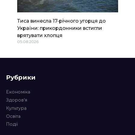
Тиса винесла 17-річного угорця до
України: прикордонники встигли
врятувати хлопця
05.08.2026
Рубрики
Економіка
Здоров’я
Культура
Освіта
Події