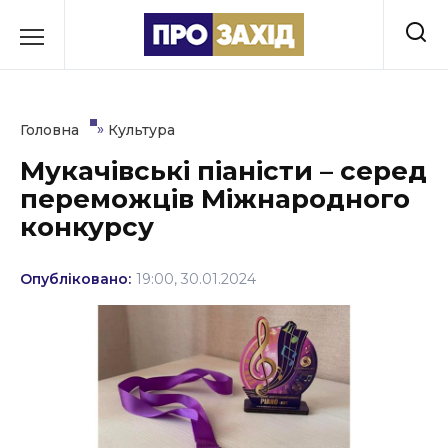
Перейти
до
РУБРИКИ
вмісту
Економіка
»
Головна
Культура
Здоров’я
Мукачівські піаністи – серед
переможців Міжнародного
Культура
конкурсу
Освіта
Опубліковано:
19:00, 30.01.2024
Події
Політика
Соціум
Спорт