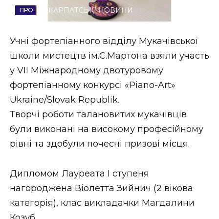
ЗАКАРПАТСЬКІ НОВИНИ
Стиль життя
Втрачений Ужгород
Учні фортепіанного відділу Мукачівської
школи мистецтв ім.С.Мартона взяли участь
Втрачений Ужгород (відеоверсія)
у VII Міжнародному двотуровому
фортепіанному конкурсі «Piano-Art»
Ukraine/Slovak Republik.
ЗАКАРПАТСЬКІ НОВИНИ
Творчі роботи талановитих мукачівців
були виконані на високому професійному
рівні та здобули почесні призові місця.
НОВИНИ ЗАХІДНОЇ УКРАЇНИ
Дипломом Лауреата І ступеня
ФОТО
нагороджена Віолетта Зийнич (2 вікова
категорія), клас викладачки Магдалини
Козуб.