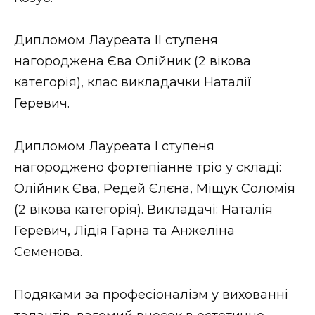
ВІДЕО
Дипломом Лауреата ІІ ступеня
нагороджена Єва Олійник (2 вікова
категорія), клас викладачки Наталії
Геревич.
Дипломом Лауреата І ступеня
нагороджено фортепіанне тріо у складі:
Олійник Єва, Редей Єлєна, Міщук Соломія
(2 вікова категорія). Викладачі: Наталія
Геревич, Лідія Гарна та Анжеліна
Семенова.
Подяками за професіоналізм у вихованні