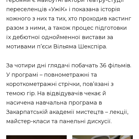
Героями є майбутні актори театру-студії
переселенців «УжіК» і показана історія
кожного з них та тих, хто проходив кастинг
разом з ними, а також процес підготовки
їх дебютної однойменної вистави за
мотивами п’єси Вільяма Шекспіра.
За чотири дні глядачі побачать 36 фільмів.
У програмі – повнометражні та
короткометражні стрічки, пов’язані з
темою гір. На відвідувачів чекає й
насичена навчальна програма в
Закарпатській академії мистецтв – лекції,
майстер-класи та панельні дискусії.