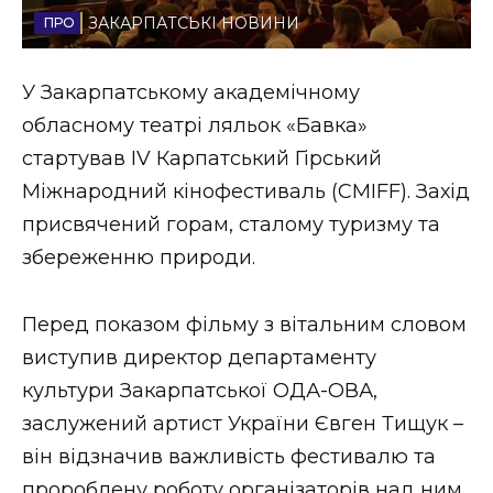
ЗАКАРПАТСЬКІ НОВИНИ
Стиль життя
Втрачений Ужгород
У Закарпатському академічному
обласному театрі ляльок «Бавка»
Втрачений Ужгород (відеоверсія)
стартував IV Карпатський Гірський
Міжнародний кінофестиваль (CMIFF). Захід
присвячений горам, сталому туризму та
ЗАКАРПАТСЬКІ НОВИНИ
збереженню природи.
Перед показом фільму з вітальним словом
НОВИНИ ЗАХІДНОЇ УКРАЇНИ
виступив директор департаменту
культури Закарпатської ОДА-ОВА,
ФОТО
заслужений артист України Євген Тищук –
він відзначив важливість фестивалю та
пророблену роботу організаторів над ним,