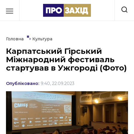
Перейти
до
РУБРИКИ
вмісту
Економіка
»
Головна
Культура
Здоров’я
Карпатський Гірський
Міжнародний фестиваль
Культура
стартував в Ужгороді (Фото)
Освіта
Опубліковано:
9:40, 22.09.2023
Події
Політика
Соціум
Спорт