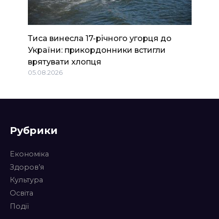
Тиса винесла 17-річного угорця до
України: прикордонники встигли
врятувати хлопця
05.08.2026
Рубрики
Економіка
Здоров’я
Культура
Освіта
Події