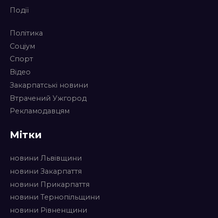
Події
Політика
Соціум
Спорт
Відео
Закарпатські новини
Втрачений Ужгород
Рекламодавцям
Мітки
новини Львівщини
новини Закарпаття
новини Прикарпаття
новини Тернопільщини
новини Рівненщини