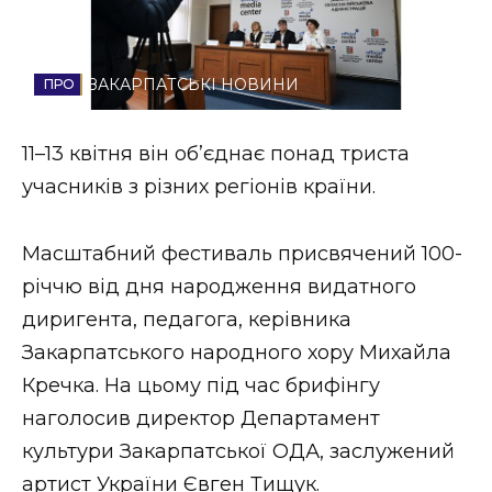
Стиль життя
Втрачений Ужгород
ЗАКАРПАТСЬКІ НОВИНИ
Втрачений Ужгород (відеоверсія)
11–13 квітня він об’єднає понад триста
учасників з різних регіонів країни.
ЗАКАРПАТСЬКІ НОВИНИ
Масштабний фестиваль присвячений 100-
річчю від дня народження видатного
диригента, педагога, керівника
НОВИНИ ЗАХІДНОЇ УКРАЇНИ
Закарпатського народного хору Михайла
Кречка. На цьому під час брифінгу
ФОТО
наголосив директор Департамент
культури Закарпатської ОДА, заслужений
артист України Євген Тищук.