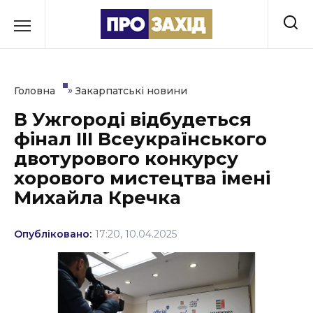
Перейти
до
РУБРИКИ
вмісту
Економіка
»
Головна
Закарпатські новини
Здоров’я
В Ужгороді відбудеться
фінал III Всеукраїнського
Культура
двотурового конкурсу
Освіта
хорового мистецтва імені
Михайла Кречка
Події
Політика
Опубліковано:
17:20, 10.04.2025
Соціум
Спорт