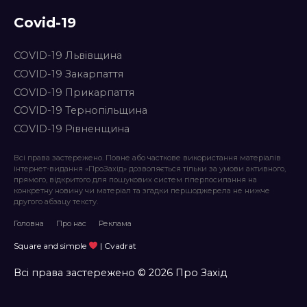
Covid-19
COVID-19 Львівщина
COVID-19 Закарпаття
COVID-19 Прикарпаття
COVID-19 Тернопільщина
COVID-19 Рівненщина
Всі права застережено. Повне або часткове використання матеріалів
інтернет-видання «ПроЗахід» дозволяється тільки за умови активного,
прямого, відкритого для пошукових систем гіперпосилання на
конкретну новину чи матеріал та згадки першоджерела не нижче
другого абзацу тексту.
Головна
Про нас
Реклама
Square and simple
| Cvadrat
Всі права застережено © 2026 Про Захід