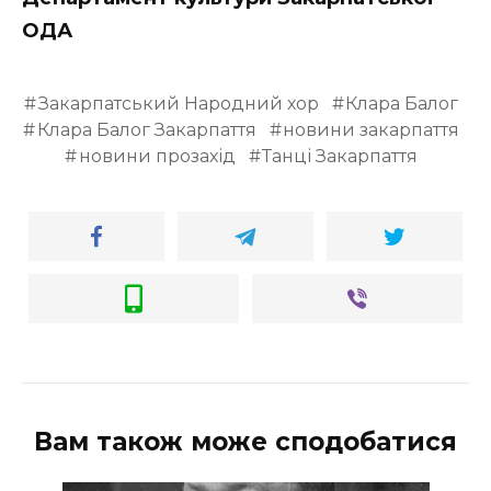
ОДА
Закарпатський Народний хор
Клара Балог
Клара Балог Закарпаття
новини закарпаття
новини прозахід
Танці Закарпаття
Вам також може сподобатися