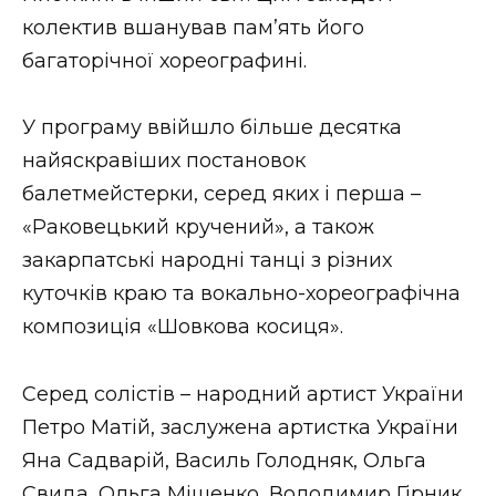
ВІДЕО
колектив вшанував пам’ять його
багаторічної хореографині.
У програму ввійшло більше десятка
найяскравіших постановок
балетмейстерки, серед яких і перша –
«Раковецький кручений», а також
закарпатські народні танці з різних
куточків краю та вокально-хореографічна
композиція «Шовкова косиця».
Серед солістів – народний артист України
Петро Матій, заслужена артистка України
Яна Садварій, Василь Голодняк, Ольга
Свида, Ольга Міщенко, Володимир Гірник,