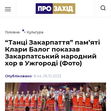
Перейти
до
РУБРИКИ
вмісту
Економіка
»
Головна
Культура
Здоров’я
“Танці Закарпаття” пам’яті
Клари Балог показав
Культура
Закарпатський народний
Освіта
хор в Ужгороді (Фото)
Події
Опубліковано:
8:44, 05.10.2023
Політика
Соціум
Спорт