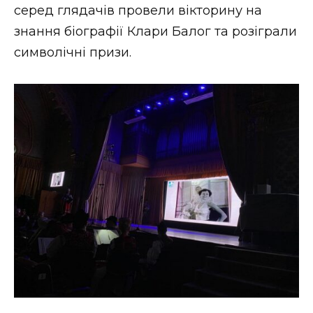
серед глядачів провели вікторину на
знання біографії Клари Балог та розіграли
символічні призи.