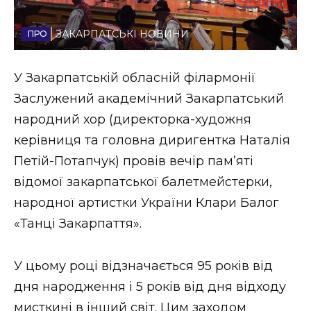
Стиль життя
ЗАКАРПАТСЬКІ НОВИНИ
Втрачений Ужгород
У Закарпатській обласній філармонії
Втрачений Ужгород (відеоверсія)
Заслужений академічний Закарпатський
народний хор (директорка-художня
керівниця та головна диригентка Наталія
ЗАКАРПАТСЬКІ НОВИНИ
Петій-Потапчук) провів вечір пам’яті
відомої закарпатської балетмейстерки,
народної артистки України Клари Балог
НОВИНИ ЗАХІДНОЇ УКРАЇНИ
«Танці Закарпаття».
ФОТО
У цьому році відзначається 95 років від
дня народження і 5 років від дня відходу
мисткині в інший світ. Цим заходом