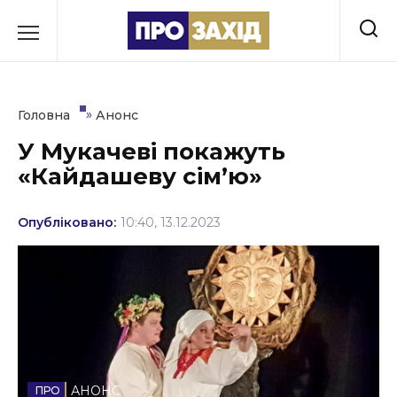
Перейти
до
РУБРИКИ
вмісту
Економіка
»
Головна
Анонс
Здоров’я
У Мукачеві покажуть
«Кайдашеву сім’ю»
Культура
Освіта
Опубліковано:
10:40, 13.12.2023
Події
Політика
Соціум
Спорт
АНОНС