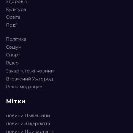
Здоров’я
Культура
Освіта
Події
Політика
Соціум
Спорт
Відео
Закарпатські новини
Втрачений Ужгород
Рекламодавцям
Мітки
новини Львівщини
новини Закарпаття
новини Прикарпаття