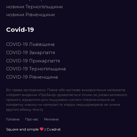
новини Тернопільщини
новини Рівненщини
Covid-19
COVID-19 Львівщина
COVID-19 Закарпаття
COVID-19 Прикарпаття
COVID-19 Тернопільщина
COVID-19 Рівненщина
Всі права застережено. Повне або часткове використання матеріалів
інтернет-видання «ПроЗахід» дозволяється тільки за умови активного,
прямого, відкритого для пошукових систем гіперпосилання на
конкретну новину чи матеріал та згадки першоджерела не нижче
другого абзацу тексту.
Головна
Про нас
Реклама
Square and simple
| Cvadrat