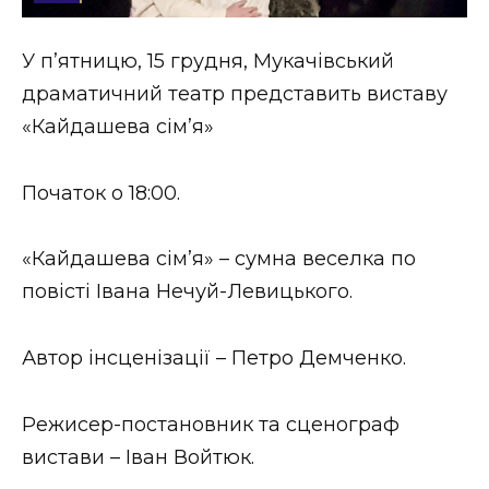
Стиль життя
У пʼятницю, 15 грудня, Мукачівський
Втрачений Ужгород
драматичний театр представить виставу
Втрачений Ужгород (відеоверсія)
«Кайдашева сім’я»
Початок о 18:00.
ЗАКАРПАТСЬКІ НОВИНИ
«Кайдашева сім’я» – сумна веселка по
повісті Івана Нечуй-Левицького.
НОВИНИ ЗАХІДНОЇ УКРАЇНИ
Автор інсценізації – Петро Демченко.
ФОТО
Режисер-постановник та сценограф
вистави – Іван Войтюк.