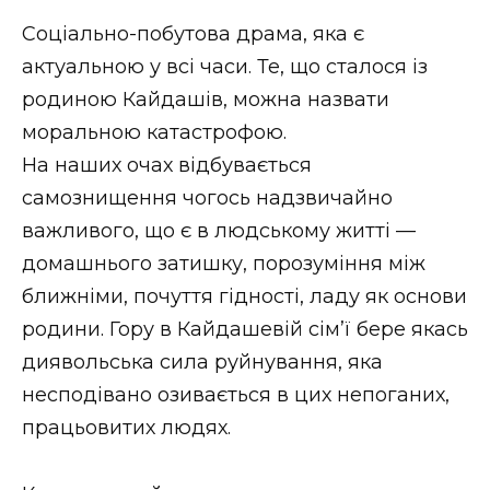
ВІДЕО
Соціально-побутова драма, яка є
актуальною у всі часи. Те, що сталося із
родиною Кайдашів, можна назвати
моральною катастрофою.
На наших очах відбувається
самознищення чогось надзвичайно
важливого, що є в людському житті —
домашнього затишку, порозуміння між
ближніми, почуття гідності, ладу як основи
родини. Гору в Кайдашевій сім’ї бере якась
диявольська сила руйнування, яка
несподівано озивається в цих непоганих,
працьовитих людях.