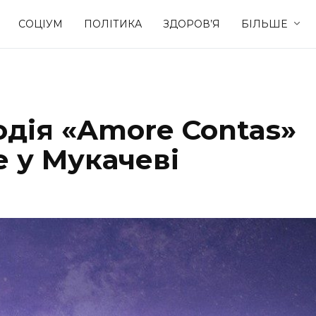
СОЦІУМ
ПОЛІТИКА
ЗДОРОВ’Я
БІЛЬШЕ
Культура
Освіта
одія «Amore Contas»
Спорт
Стиль житт
 у Мукачеві