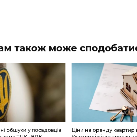
ам також може сподобати
і обшуки у посадовців
Ціни на оренду квартир 
ькому ТЦК і ВЛК –
Ужгороді різко зросли: н