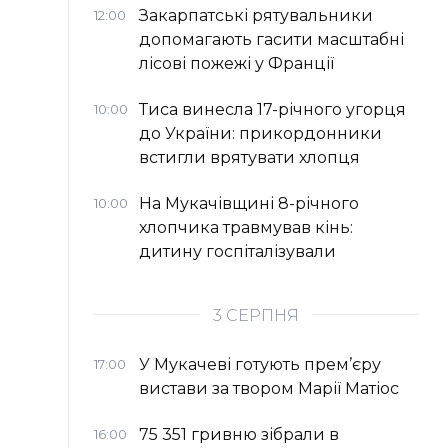
Закарпатські рятувальники
12:00
допомагають гасити масштабні
лісові пожежі у Франції
Тиса винесла 17-річного угорця
10:00
до України: прикордонники
встигли врятувати хлопця
На Мукачівщині 8-річного
10:00
хлопчика травмував кінь:
дитину госпіталізували
3 СЕРПНЯ
У Мукачеві готують прем’єру
17:00
вистави за твором Марії Матіос
75 351 гривню зібрали в
16:00