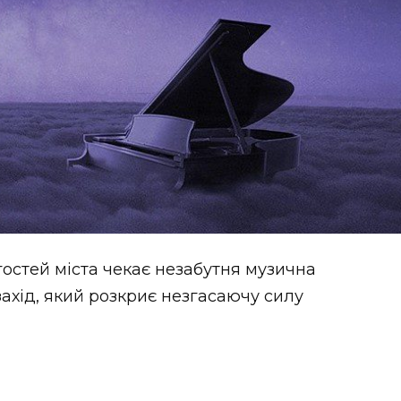
 гостей міста чекає незабутня музична
захід, який розкриє незгасаючу силу