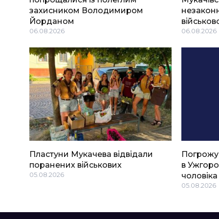
захисником Володимиром
незаконн
Йорданом
військов
06.08.2026
06.08.2026
Пластуни Мукачева відвідали
Погрожу
поранених військових
в Ужгоро
05.08.2026
чоловіка
05.08.2026