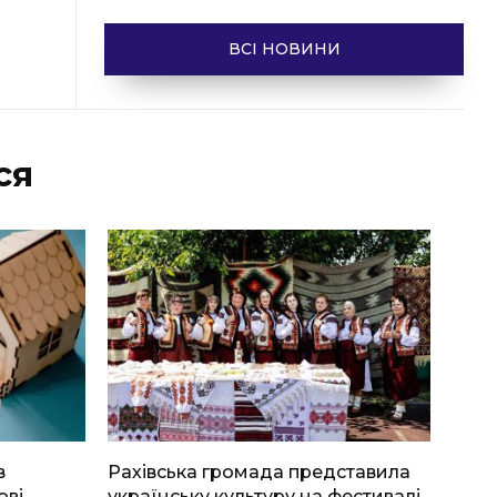
ВСІ НОВИНИ
ся
в
Рахівська громада представила
ові
українську культуру на фестивалі