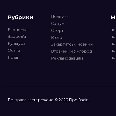
Рубрики
М
Політика
Соціум
Економіка
но
Спорт
Здоров’я
но
Відео
Культура
но
Закарпатські новини
Освіта
но
Втрачений Ужгород
Події
но
Рекламодавцям
Всі права застережено © 2026 Про Захід