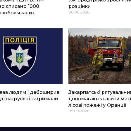
о списано 1000
розцінки
озобов’язаних
06.08.2026
вав людям і дебоширив:
Закарпатські рятувальни
ді патрульні затримали
допомагають гасити мас
лісові пожежі у Франції
05.08.2026