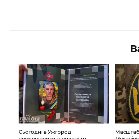
В
Сьогодні в Ужгороді
Масштабн
попрощалися із полеглим
Мукачівс