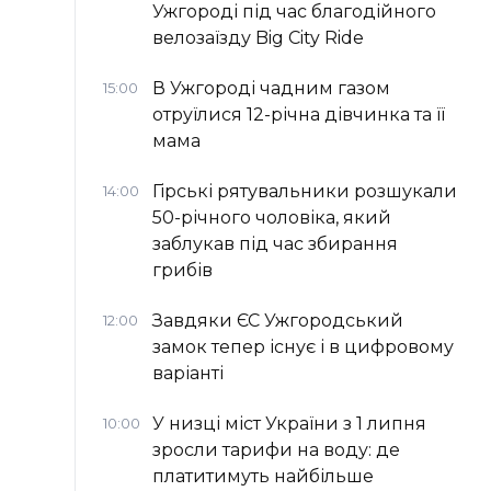
Ужгороді під час благодійного
велозаїзду Big Сity Ride
В Ужгороді чадним газом
15:00
отруїлися 12-річна дівчинка та її
мама
Гірські рятувальники розшукали
14:00
50-річного чоловіка, який
заблукав під час збирання
грибів
Завдяки ЄС Ужгородський
12:00
замок тепер існує і в цифровому
варіанті
У низці міст України з 1 липня
10:00
зросли тарифи на воду: де
платитимуть найбільше