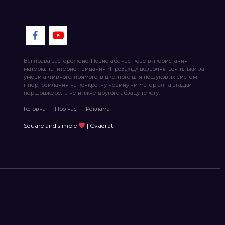
Всі права застережено. Повне або часткове використання
матеріалів інтернет-видання «ПроЗахід» дозволяється тільки за
умови активного, прямого, відкритого для пошукових систем
гіперпосилання на конкретну новину чи матеріал та згадки
першоджерела не нижче другого абзацу тексту.
Головна
Про нас
Реклама
Square and simple
| Cvadrat