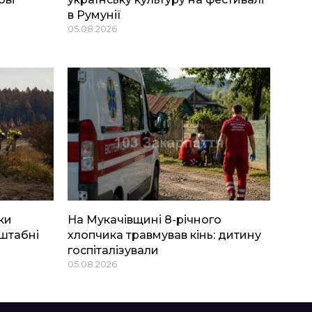
в Румунії
05.08.2026
ки
На Мукачівщині 8-річного
штабні
хлопчика травмував кінь: дитину
госпіталізували
05.08.2026