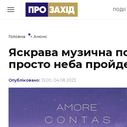
Перейти
ПОДІЇ
до
РУБРИКИ
вмісту
Економіка
Здоров’я
»
Головна
Анонс
Яскрава музична п
Політика
Соціум
просто неба пройде
Втрачений Ужгород
(відеоверсія)
Опубліковано:
15:00, 04.08.2023
ЗАКАРПАТСЬКІ НОВИНИ