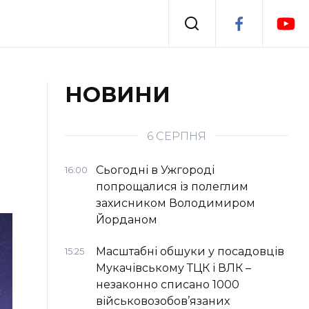
Події
НОВИНИ
я
Втрачений Ужгород
6 СЕРПНЯ
Сьогодні в Ужгороді
16:00
попрощалися із полеглим
захисником Володимиром
Йорданом
Масштабні обшуки у посадовців
15:25
Мукачівському ТЦК і ВЛК –
незаконно списано 1000
військовозобов’язаних