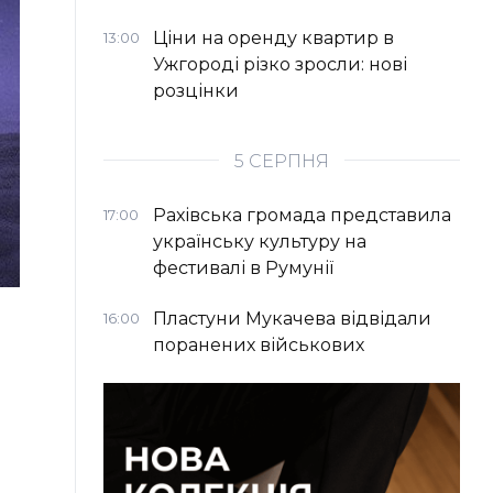
Ціни на оренду квартир в
13:00
Ужгороді різко зросли: нові
розцінки
5 СЕРПНЯ
Рахівська громада представила
17:00
українську культуру на
фестивалі в Румунії
Пластуни Мукачева відвідали
16:00
поранених військових