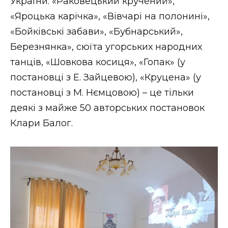
України. «Раковецький кручений»,
«Яроцька карічка», «Вівчарі на полонині»,
«Бойківські забави», «Бубнарський»,
Березнянка», сюїта угорських народних
танців, «Шовкова косиця», «Гопак» (у
постановці з Е. Зайцевою), «Круцена» (у
постановці з М. Нємцовою) – це тільки
деякі з майже 50 авторських постановок
Клари Балог.