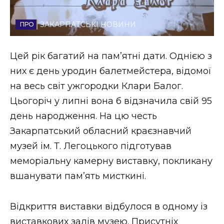
Стиль життя
ЗАКАРПАТСЬКІ НОВИНИ
Втрачений Ужгород
Цей рік багатий на пам’ятні дати. Однією з
Втрачений Ужгород (відеоверсія)
них є день уродин балетмейстера, відомої
на весь світ ужгородки Клари Балог.
Цьогоріч у липні вона б відзначила свій 95
ЗАКАРПАТСЬКІ НОВИНИ
день народження. На цю честь
Закарпатський обласний краєзнавчий
музей ім. Т. Легоцького підготував
НОВИНИ ЗАХІДНОЇ УКРАЇНИ
меморіальну камерну виставку, покликану
вшанувати пам’ять мисткині.
ФОТО
Відкриття виставки відбулося в одному із
виставкових залів музею. Присутніх