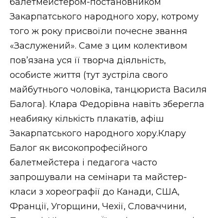
балетмейстером-постановником
Закарпатського народного хору, котрому
того ж року присвоїли почесне звання
«Заслужений». Саме з цим колективом
пов’язана уся її творча діяльність,
особисте життя (тут зустріла свого
майбутнього чоловіка, танцюриста Василя
Балога). Клара Федорівна навіть зберегла
неабияку кількість плакатів, афіш
Закарпатського народного хору.Клару
Балог як високопрофесійного
балетмейстера і педагога часто
запрошували на семінари та майстер-
класи з хореографії до Канади, США,
Франції, Угорщини, Чехії, Словаччини,