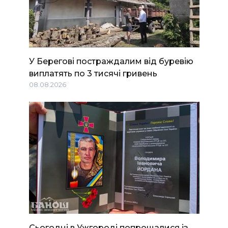
У Берегові постраждалим від буревію
виплатять по 3 тисячі гривень
08.08.2026
Сьогодні в Ужгороді попрощалися із