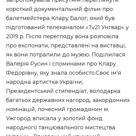
запропонувала присутнім переглянути
короткий документальний фільм про
балетмейстера Клару Балог, який був
підготований телеканалом «Tv21 Унгвар» у
2019 р. Після перегляду вона розповіла
про експонати, представлені на виставці,
як вони потрапили до музею. Поділилася
Валерія Русин і споминами про Клару
Федорівну, яку знала особисто.Своє ім’я
народна артистка України,
Президентський стипендіат, володарка
багатьох державних нагород, закордонних
номінацій, почесний громадянин м.
Ужгород вписала у золотий фонд
народного танцювального мистецтва