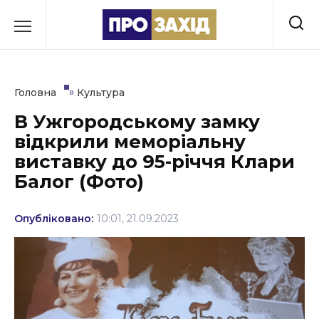
Перейти
до
РУБРИКИ
вмісту
Економіка
»
Головна
Культура
Здоров’я
В Ужгородському замку
відкрили меморіальну
Культура
виставку до 95-річчя Клари
Освіта
Балог (Фото)
Події
Опубліковано:
10:01, 21.09.2023
Політика
Соціум
Спорт