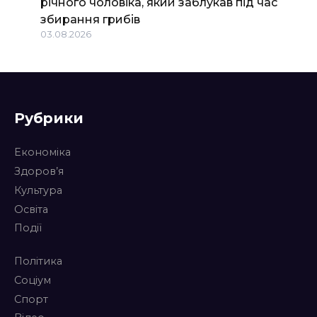
річного чоловіка, який заблукав під час
збирання грибів
03.08.2026
Рубрики
Економіка
Здоров’я
Культура
Освіта
Події
Політика
Соціум
Спорт