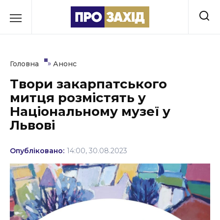
Перейти
до
РУБРИКИ
вмісту
Економіка
»
Головна
Анонс
Здоров’я
Твори закарпатського
митця розмістять у
Культура
Національному музеї у
Освіта
Львові
Події
Опубліковано:
14:00, 30.08.2023
Політика
Соціум
Спорт