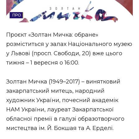
Стиль життя
АНОНС
Втрачений Ужгород
Проєкт «Золтан Мичка: обране»
Втрачений Ужгород (відеоверсія)
розміститься у залах Національного музею
у Львові (просп. Свободи, 20) вже цього
тижня – 1 вересня о 16:00.
ЗАКАРПАТСЬКІ НОВИНИ
Золтан Мичка (1949–2017) – винятковий
закарпатський митець, народний
НОВИНИ ЗАХІДНОЇ УКРАЇНИ
художник України, почесний академік
НАМ України, лауреат Закарпатської
ФОТО
обласної премії в галузі образотворчого
мистецтва ім. Й. Бокшая та А. Ерделі.