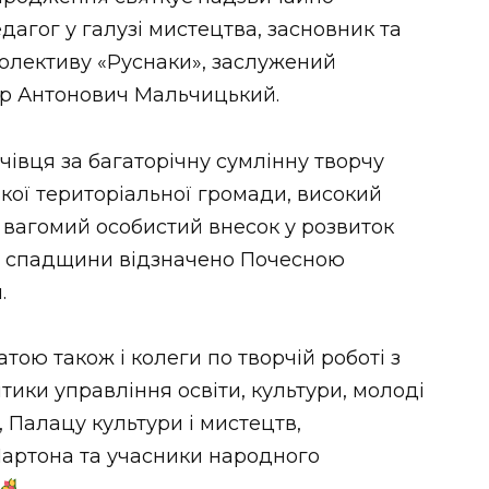
агог у галузі мистецтва, засновник та
олективу «Руснаки», заслужений
ор Антонович Мальчицький.
івця за багаторічну сумлінну творчу
кої територіальної громади, високий
 вагомий особистий внесок у розвиток
ї спадщини відзначено Почесною
.
ою також і колеги по творчій роботі з
тики управління освіти, культури, молоді
, Палацу культури і мистецтв,
Мартона та учасники народного