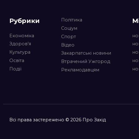
Рубрики
М
Політика
Соціум
Економіка
но
Спорт
Здоров’я
но
Відео
Культура
но
Закарпатські новини
Освіта
но
Втрачений Ужгород
Події
но
Рекламодавцям
Всі права застережено © 2026 Про Захід