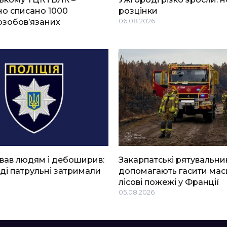
о списано 1000
розцінки
озобов’язаних
06.08.2026
вав людям і дебоширив:
Закарпатські рятувальни
ді патрульні затримали
допомагають гасити мас
лісові пожежі у Франції
05.08.2026