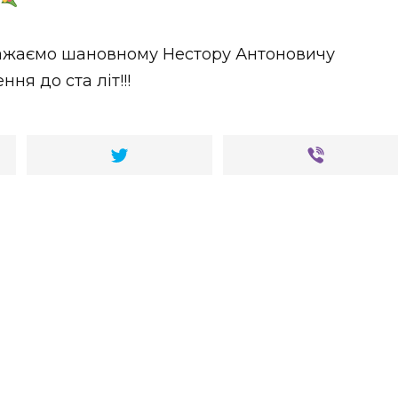
ажаємо шановному Нестору Антоновичу
ня до ста літ!!!