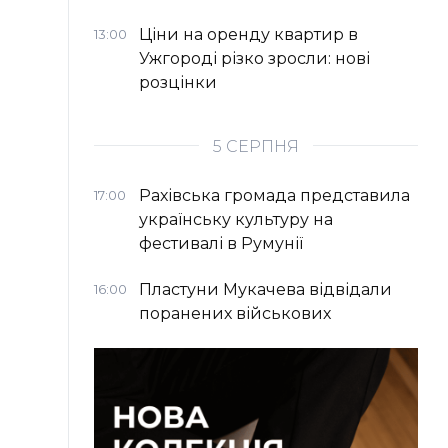
Ціни на оренду квартир в
13:00
Ужгороді різко зросли: нові
розцінки
5 СЕРПНЯ
Рахівська громада представила
17:00
українську культуру на
фестивалі в Румунії
Пластуни Мукачева відвідали
16:00
поранених військових