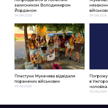
захисником Володимиром
незаконн
Йорданом
військов
06.08.2026
06.08.2026
Пластуни Мукачева відвідали
Погрожу
поранених військових
в Ужгоро
05.08.2026
чоловіка
05.08.2026