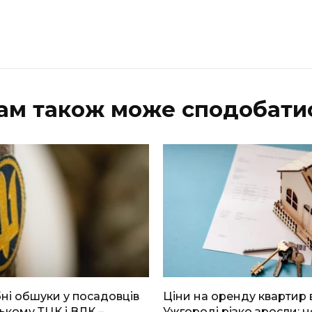
ам також може сподобати
і обшуки у посадовців
Ціни на оренду квартир 
ькому ТЦК і ВЛК –
Ужгороді різко зросли: н