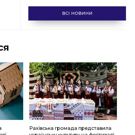
ВСІ НОВИНИ
ся
в
Рахівська громада представила
ові
українську культуру на фестивалі