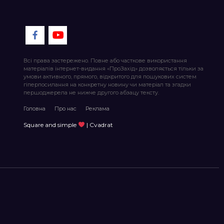
Всі права застережено. Повне або часткове використання
матеріалів інтернет-видання «ПроЗахід» дозволяється тільки за
умови активного, прямого, відкритого для пошукових систем
гіперпосилання на конкретну новину чи матеріал та згадки
першоджерела не нижче другого абзацу тексту.
Головна
Про нас
Реклама
Square and simple
| Cvadrat