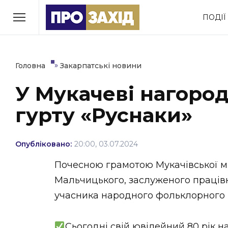
Перейти
ПОДІЇ
до
РУБРИКИ
вмісту
Економіка
Здоров’я
»
Головна
Закарпатські новини
У Мукачеві нагоро
Політика
Соціум
гурту «Руснаки»
Втрачений Ужгород
(відеоверсія)
Опубліковано:
20:00, 03.07.2024
Почесною грамотою Мукачівської мі
Мальчицького, заслуженого працівн
ЗАКАРПАТСЬКІ НОВИНИ
учасника народного фольклорного 
Сьогодні свій ювілейний 80 рік 