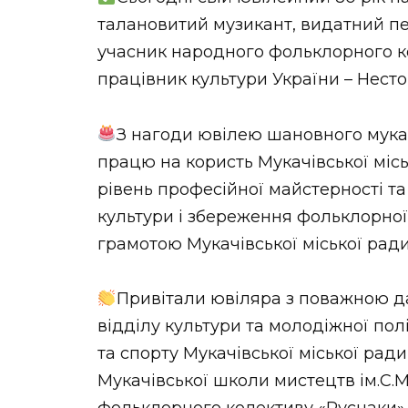
НОВИНИ ЗАХІДНОЇ УКРАЇНИ
талановитий музикант, видатний пед
учасник народного фольклорного к
працівник культури України – Нест
ФОТО
З нагоди ювілею шановного мукач
працю на користь Мукачівської місь
рівень професійної майстерності та
ВІДЕО
культури і збереження фольклорно
грамотою Мукачівської міської ради
Привітали ювіляра з поважною дат
відділу культури та молодіжної полі
та спорту Мукачівської міської ради
Мукачівської школи мистецтв ім.С.