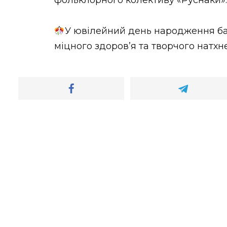
фольклорного колективу «Руснаки».
У ювілейний день народження б
міцного здоровʼя та творчого натхнен