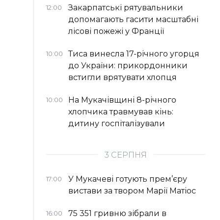
Закарпатські рятувальники
12:00
допомагають гасити масштабні
лісові пожежі у Франції
Тиса винесла 17-річного угорця
10:00
до України: прикордонники
встигли врятувати хлопця
На Мукачівщині 8-річного
10:00
хлопчика травмував кінь:
дитину госпіталізували
3 СЕРПНЯ
У Мукачеві готують прем’єру
17:00
вистави за твором Марії Матіос
75 351 гривню зібрали в
16:00