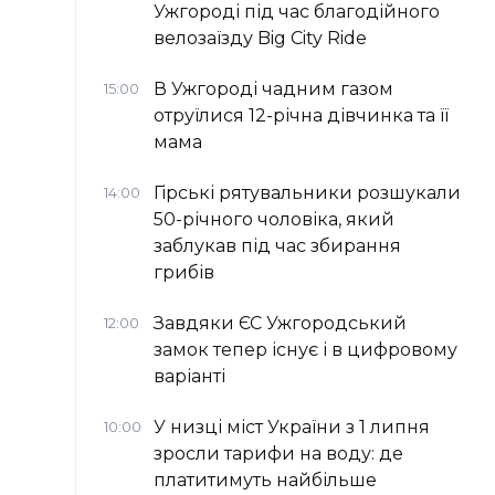
Ужгороді під час благодійного
велозаїзду Big Сity Ride
В Ужгороді чадним газом
15:00
отруїлися 12-річна дівчинка та її
мама
Гірські рятувальники розшукали
14:00
50-річного чоловіка, який
заблукав під час збирання
грибів
Завдяки ЄС Ужгородський
12:00
замок тепер існує і в цифровому
варіанті
У низці міст України з 1 липня
10:00
зросли тарифи на воду: де
платитимуть найбільше