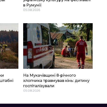
в Румунії
05.08.2026
ки
На Мукачівщині 8-річного
штабні
хлопчика травмував кінь: дитину
госпіталізували
05.08.2026