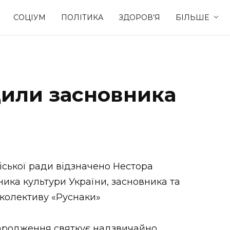
СОЦІУМ
ПОЛІТИКА
ЗДОРОВ’Я
БІЛЬШЕ
Культура
Освіта
дили засновника
Спорт
Стиль житт
ської ради відзначено Нестора
ика культури України, засновника та
колективу «Руснаки»
народження святкує надзвичайно