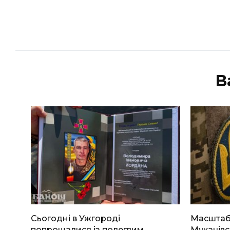
В
Сьогодні в Ужгороді
Масштабн
попрощалися із полеглим
Мукачівс