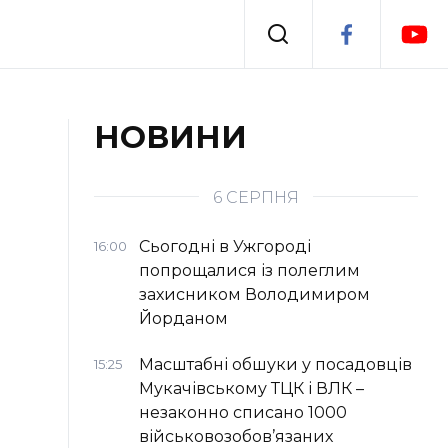
Події
НОВИНИ
я
Втрачений Ужгород
6 СЕРПНЯ
Сьогодні в Ужгороді
16:00
попрощалися із полеглим
захисником Володимиром
Йорданом
Масштабні обшуки у посадовців
15:25
Мукачівському ТЦК і ВЛК –
незаконно списано 1000
військовозобов’язаних