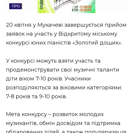
ЗАКАРПАТСЬКІ НОВИНИ
Стиль життя
Втрачений Ужгород
20 квітня у Мукачеві завершується прийом
заявок на участь у Відкритому міському
Втрачений Ужгород (відеоверсія)
конкурсі юних піаністів «Золотий дощик».
У конкурсі можуть взяти участь та
ЗАКАРПАТСЬКІ НОВИНИ
продемонструвати свої музичні таланти
діти віком 7-10 років. Учасники
розподіляються за віковими категоріями:
НОВИНИ ЗАХІДНОЇ УКРАЇНИ
7-8 років та 9-10 років.
ФОТО
Мета конкурсу – розвиток молодих
музикантів, обмін досвідом та підтримка
обдарованих дітей, а також популяризація