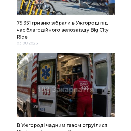
75 351 гривню зібрали в Ужгороді під
час благодійного велозаїзду Big Сity
Ride
03.08.2026
В Ужгороді чадним газом отруїлися