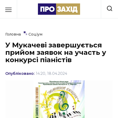
Перейти
до
РУБРИКИ
вмісту
Економіка
»
Головна
Соціум
Здоров’я
У Мукачеві завершується
прийом заявок на участь у
Культура
конкурсі піаністів
Освіта
Опубліковано:
14:20, 18.04.2024
Події
Політика
Соціум
Спорт