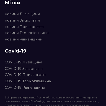
Мітки
новини Львівщини
новини Закарпаття
новини Прикарпаття
новини Тернопільщини
новини Рівненщини
Covid-19
COVID-19 Львівщина
COVID-19 Закарпаття
COVID-19 Прикарпаття
COVID-19 Тернопільщина
COVID-19 Рівненщина
Всі права застережено. Повне або часткове використання матеріалів
інтернет-видання «ПроЗахід» дозволяється тільки за умови активного,
прямого, відкритого для пошукових систем гіперпосилання на