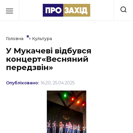
Перейти
до
РУБРИКИ
вмісту
Економіка
»
Головна
Культура
Здоров’я
У Мукачеві відбувся
концерт«Весняний
Культура
передзвін»
Освіта
Опубліковано:
16:20, 25.04.2025
Події
Політика
Соціум
Спорт