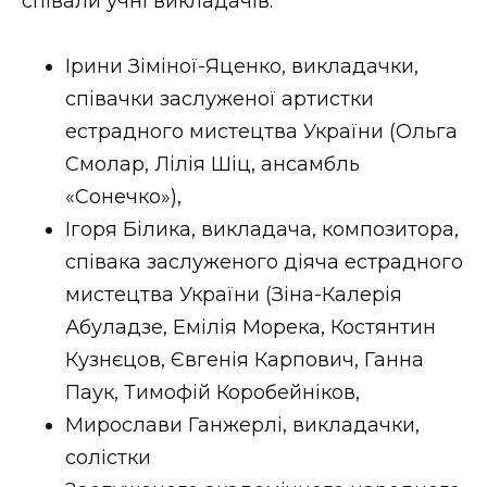
співали учні викладачів:
Ірини Зіміної-Яценко, викладачки,
співачки заслуженої артистки
естрадного мистецтва України (Ольга
Смолар, Лілія Шіц, ансамбль
«Сонечко»),
Ігоря Білика, викладача, композитора,
співака заслуженого діяча естрадного
мистецтва України (Зіна-Калерія
Абуладзе, Емілія Морека, Костянтин
Кузнєцов, Євгенія Карпович, Ганна
Паук, Тимофій Коробейніков,
Мирослави Ганжерлі, викладачки,
солістки