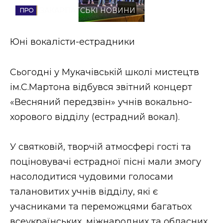
ЗАКАРПАТСЬКІ НОВИНИ
Стиль життя
Втрачений Ужгород
Юні вокалісти-естрадники
Втрачений Ужгород (відеоверсія)
Сьогодні у Мукачівській школі мистецтв
ім.С.Мартона відбувся звітний концерт
«Весняний передзвін» учнів вокально-
ЗАКАРПАТСЬКІ НОВИНИ
хорового відділу (естрадний вокал).
У святковій, творчій атмосфері гості та
НОВИНИ ЗАХІДНОЇ УКРАЇНИ
поціновувачі естрадної пісні мали змогу
насолодитися чудовими голосами
ФОТО
талановитих учнів відділу, які є
учасниками та переможцями багатьох
всеукраїнських, міжнародних та обласних