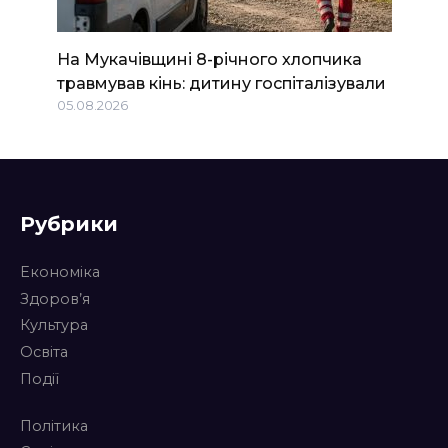
На Мукачівщині 8-річного хлопчика
травмував кінь: дитину госпіталізували
05.08.2026
Рубрики
Економіка
Здоров’я
Культура
Освіта
Події
Політика