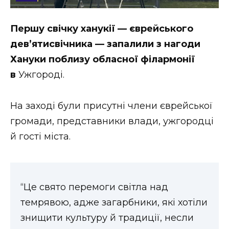
Стиль життя
Першу свічку ханукії — єврейського
Втрачений Ужгород
дев’ятисвічника — запалили з нагоди
Втрачений Ужгород (відеоверсія)
Хануки поблизу обласної філармонії
в
Ужгороді.
На заході були присутні члени єврейської
ЗАКАРПАТСЬКІ НОВИНИ
громади, представники влади, ужгородці
й гості міста.
НОВИНИ ЗАХІДНОЇ УКРАЇНИ
“Це свято перемоги світла над
ФОТО
темрявою, адже загарбники, які хотіли
знищити культуру й традиції, несли