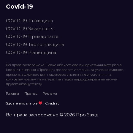
Covid-19
COVID-19 Львівщина
COVID-19 Закарпаття
COVID-19 Прикарпаття
COVID-19 Тернопільщина
COVID-19 Рівненщина
Всі права застережено. Повне або часткове використання матеріалів
інтернет-видання «ПроЗахід» дозволяється тільки за умови активного,
прямого, відкритого для пошукових систем гіперпосилання на
конкретну новину чи матеріал та згадки першоджерела не нижче
другого абзацу тексту.
Головна
Про нас
Реклама
Square and simple
| Cvadrat
Всі права застережено © 2026 Про Захід