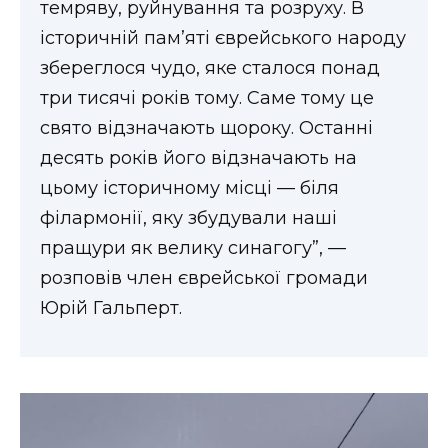
темряву, руйнування та розруху. В
ВІДЕО
історичній пам’яті єврейського народу
збереглося чудо, яке сталося понад
три тисячі років тому. Саме тому це
свято відзначають щороку. Останні
десять років його відзначають на
цьому історичному місці — біля
філармонії, яку збудували наші
пращури як велику синагогу”, —
розповів член єврейської громади
Юрій Гальперт.