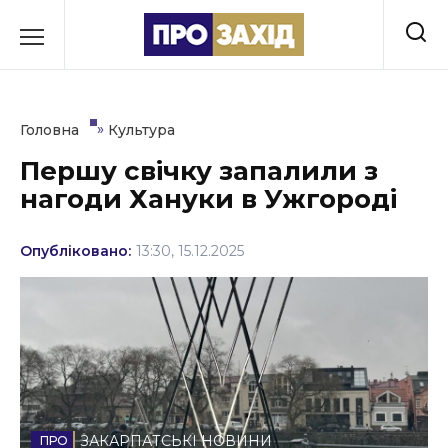
Перейти
до
РУБРИКИ
вмісту
Економіка
»
Головна
Культура
Здоров’я
Першу свічку запалили з
нагоди Хануки в Ужгороді
Культура
Освіта
Опубліковано:
13:30, 15.12.2025
Події
Політика
Соціум
Спорт
ЗАКАРПАТСЬКІ НОВИНИ