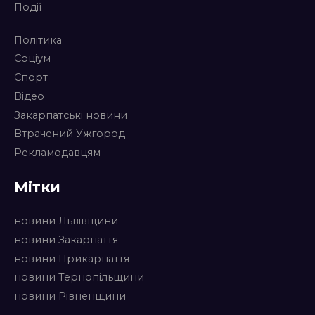
Події
Політика
Соціум
Спорт
Відео
Закарпатські новини
Втрачений Ужгород
Рекламодавцям
Мітки
новини Львівщини
новини Закарпаття
новини Прикарпаття
новини Тернопільщини
новини Рівненщини