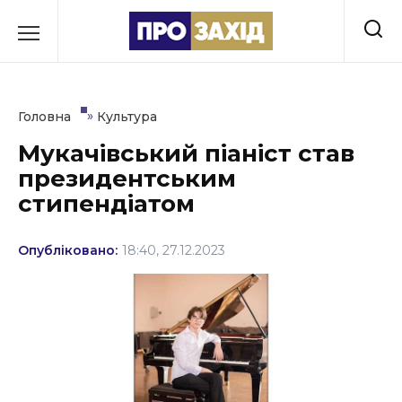
Перейти
до
РУБРИКИ
вмісту
Економіка
»
Головна
Культура
Здоров’я
Мукачівський піаніст став
президентським
Культура
стипендіатом
Освіта
Опубліковано:
18:40, 27.12.2023
Події
Політика
Соціум
Спорт