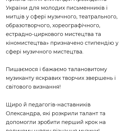
ВІДЕО
України для молодих письменників і
митців у сфері музичного, театрального,
образотворчого, хореографічного,
естрадно-циркового мистецтва та
кіномистецтва» призначено стипендію у
сфері музичного мистецтва.
Пишаємося і бажаємо талановитому
музиканту яскравих творчих звершень і
світового визнання!
Щиро й педагогів-наставників
Олександра, які розкрили талант та
допомогли зробити перший крок на
великому шляху пізнання музики!