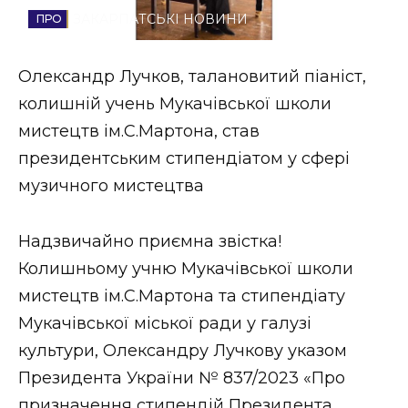
ЗАКАРПАТСЬКІ НОВИНИ
Стиль життя
Втрачений Ужгород
Олександр Лучков, талановитий піаніст,
колишній учень Мукачівської школи
Втрачений Ужгород (відеоверсія)
мистецтв ім.С.Мартона, став
президентським стипендіатом у сфері
музичного мистецтва
ЗАКАРПАТСЬКІ НОВИНИ
Надзвичайно приємна звістка!
Колишньому учню Мукачівської школи
НОВИНИ ЗАХІДНОЇ УКРАЇНИ
мистецтв ім.С.Мартона та стипендіату
Мукачівської міської ради у галузі
ФОТО
культури, Олександру Лучкову указом
Президента України № 837/2023 «Про
призначення стипендій Президента