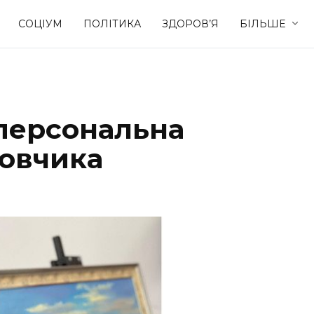
СОЦІУМ
ПОЛІТИКА
ЗДОРОВ’Я
БІЛЬШЕ
Культура
Освіта
 персональна
Спорт
Стиль житт
новчика