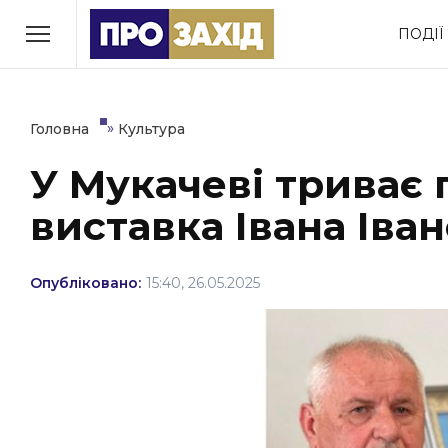
Перейти
ПОДІЇ
до
РУБРИКИ
вмісту
Економіка
Здоров’я
»
Головна
Культура
У Мукачеві триває
Політика
Соціум
виставка Івана Іва
Втрачений Ужгород
(відеоверсія)
Опубліковано:
15:40, 26.05.2025
ЗАКАРПАТСЬКІ НОВИНИ