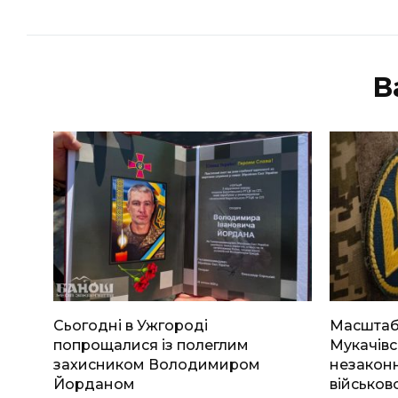
В
Сьогодні в Ужгороді
Масштабн
попрощалися із полеглим
Мукачівс
захисником Володимиром
незаконн
Йорданом
військов