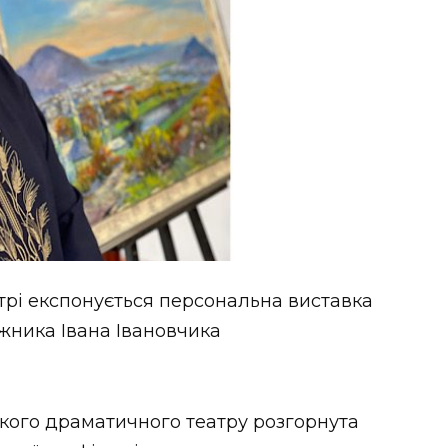
трі експонується персональна виставка
ожника Івана Івановчика
ького драматичного театру розгорнута