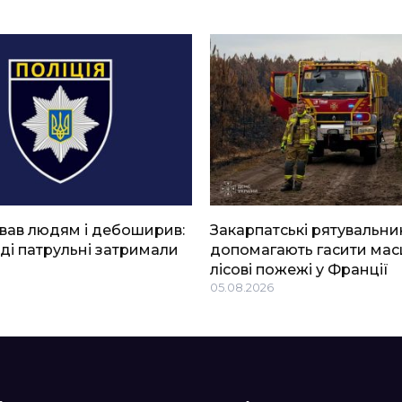
вав людям і дебоширив:
Закарпатські рятувальни
ді патрульні затримали
допомагають гасити мас
лісові пожежі у Франції
05.08.2026