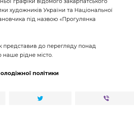
ньої графіки відомого закарпатського
лки художників України та Національної
Івановчика під назвою «Прогулянка
к представив до перегляду понад
о наше рідне місто.
молодіжної політики