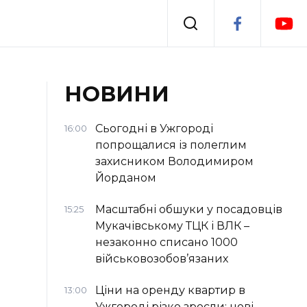
Події
НОВИНИ
я
Втрачений Ужгород
Сьогодні в Ужгороді
16:00
попрощалися із полеглим
захисником Володимиром
Йорданом
Масштабні обшуки у посадовців
15:25
Мукачівському ТЦК і ВЛК –
незаконно списано 1000
військовозобов’язаних
Ціни на оренду квартир в
13:00
Ужгороді різко зросли: нові