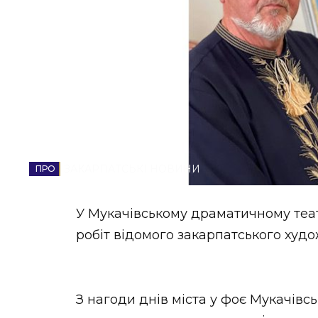
НОВИНИ ЗАХІДНОЇ УКРАЇНИ
ФОТО
ВІДЕО
ЗАКАРПАТСЬКІ НОВИНИ
У Мукачівському драматичному теа
робіт відомого закарпатського худ
З нагоди днів міста у фоє Мукачівс