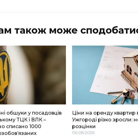
ам також може сподобати
і обшуки у посадовців
Ціни на оренду квартир 
ькому ТЦК і ВЛК –
Ужгороді різко зросли: н
о списано 1000
розцінки
озобов’язаних
06.08.2026