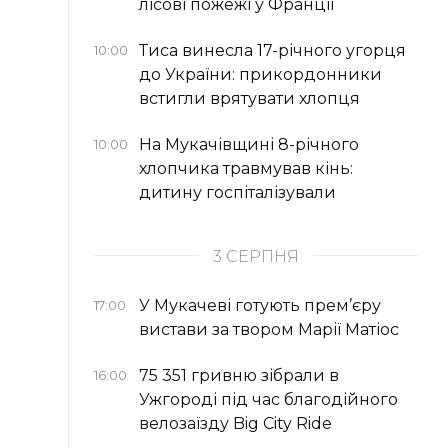
лісові пожежі у Франції
Тиса винесла 17-річного угорця
10:00
до України: прикордонники
встигли врятувати хлопця
На Мукачівщині 8-річного
10:00
хлопчика травмував кінь:
дитину госпіталізували
3 СЕРПНЯ
У Мукачеві готують прем’єру
17:00
вистави за твором Марії Матіос
75 351 гривню зібрали в
16:00
Ужгороді під час благодійного
велозаїзду Big Сity Ride