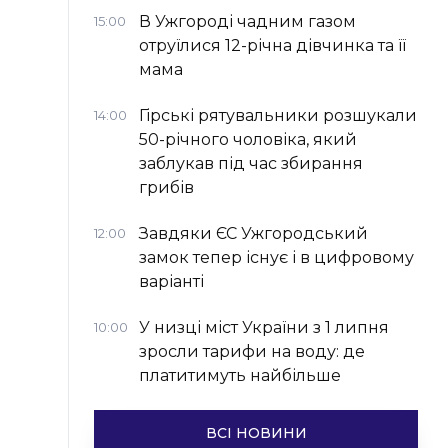
В Ужгороді чадним газом
15:00
отруїлися 12-річна дівчинка та її
мама
Гірські рятувальники розшукали
14:00
50-річного чоловіка, який
заблукав під час збирання
грибів
Завдяки ЄС Ужгородський
12:00
замок тепер існує і в цифровому
варіанті
У низці міст України з 1 липня
10:00
зросли тарифи на воду: де
платитимуть найбільше
ВСІ НОВИНИ