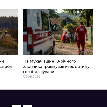
ки
На Мукачівщині 8-річного
штабні
хлопчика травмував кінь: дитину
госпіталізували
05.08.2026