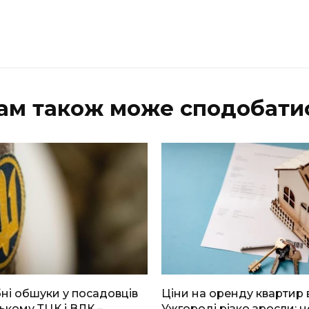
ам також може сподобати
і обшуки у посадовців
Ціни на оренду квартир 
ькому ТЦК і ВЛК –
Ужгороді різко зросли: н