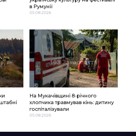
в Румунії
05.08.2026
ки
На Мукачівщині 8-річного
штабні
хлопчика травмував кінь: дитину
госпіталізували
05.08.2026