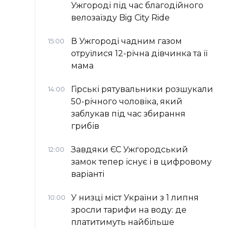
Ужгороді під час благодійного
велозаїзду Big Сity Ride
В Ужгороді чадним газом
15:00
отруїлися 12-річна дівчинка та її
мама
Гірські рятувальники розшукали
14:00
50-річного чоловіка, який
заблукав під час збирання
грибів
Завдяки ЄС Ужгородський
12:00
замок тепер існує і в цифровому
варіанті
У низці міст України з 1 липня
10:00
зросли тарифи на воду: де
платитимуть найбільше