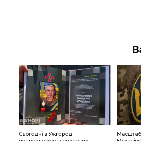
В
Сьогодні в Ужгороді
Масштабн
попрощалися із полеглим
Мукачівс