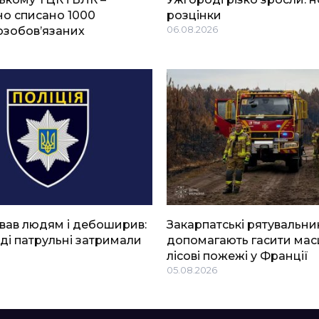
о списано 1000
розцінки
озобов’язаних
06.08.2026
вав людям і дебоширив:
Закарпатські рятувальни
ді патрульні затримали
допомагають гасити мас
лісові пожежі у Франції
05.08.2026