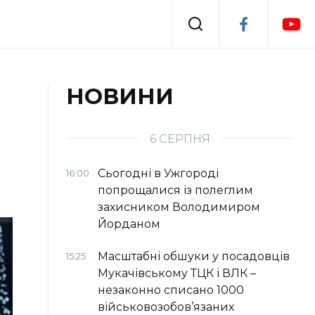
Події
НОВИНИ
я
Втрачений Ужгород
6 СЕРПНЯ
Сьогодні в Ужгороді
16:00
попрощалися із полеглим
захисником Володимиром
Йорданом
Масштабні обшуки у посадовців
15:25
Мукачівському ТЦК і ВЛК –
незаконно списано 1000
військовозобов’язаних