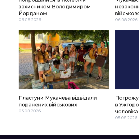
захисником Володимиром
незаконн
Йорданом
військов
06.08.2026
06.08.2026
Пластуни Мукачева відвідали
Погрожу
поранених військових
в Ужгоро
05.08.2026
чоловіка
05.08.2026