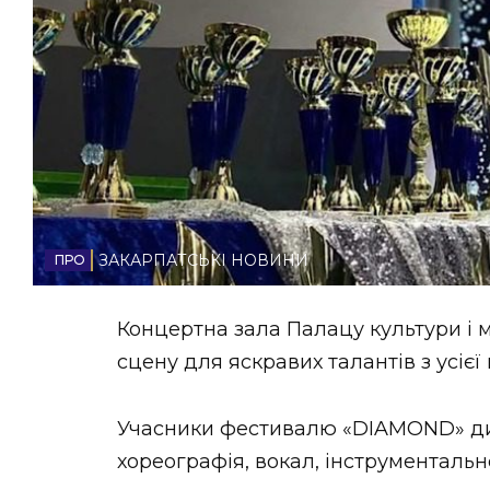
НОВИНИ ЗАХІДНОЇ УКРАЇНИ
ФОТО
ВІДЕО
ЗАКАРПАТСЬКІ НОВИНИ
Концертна зала Палацу культури і
сцену для яскравих талантів з усієї 
Учасники фестивалю «DIAMOND» див
хореографія, вокал, інструментальн