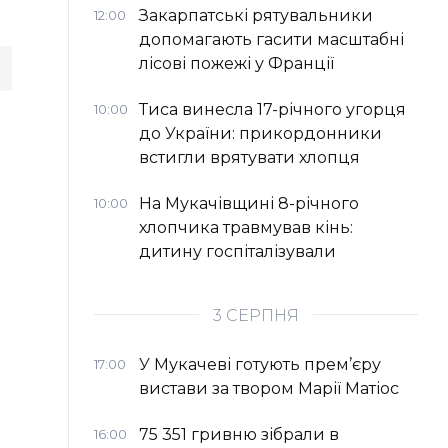
Закарпатські рятувальники
12:00
допомагають гасити масштабні
лісові пожежі у Франції
Тиса винесла 17-річного угорця
10:00
до України: прикордонники
встигли врятувати хлопця
На Мукачівщині 8-річного
10:00
хлопчика травмував кінь:
дитину госпіталізували
3 СЕРПНЯ
У Мукачеві готують прем’єру
17:00
вистави за твором Марії Матіос
75 351 гривню зібрали в
16:00