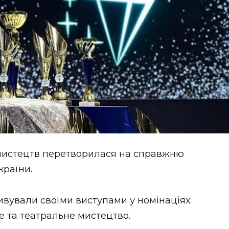
 мистецтв перетворилася на справжню
країни.
ували своїми виступами у номінаціях:
е та театральне мистецтво.