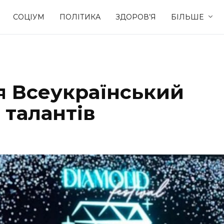
СОЦІУМ
ПОЛІТИКА
ЗДОРОВ’Я
БІЛЬШЕ
Культура
Освіта
я Всеукраїнський
Спорт
Стиль житт
 талантів