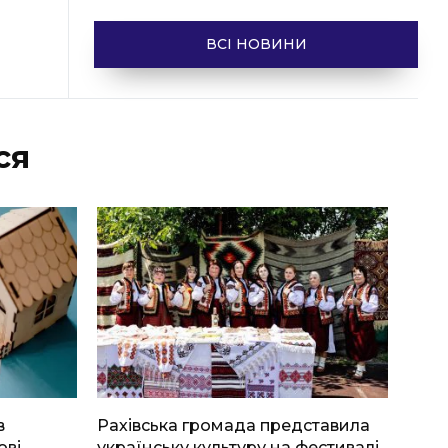
ВСІ НОВИНИ
ся
в
Рахівська громада представила
ові
українську культуру на фестивалі