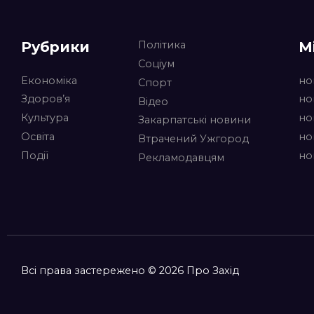
Рубрики
М
Політика
Соціум
Економіка
но
Спорт
Здоров’я
но
Відео
Культура
но
Закарпатські новини
Освіта
но
Втрачений Ужгород
Події
но
Рекламодавцям
Всі права застережено © 2026 Про Захід