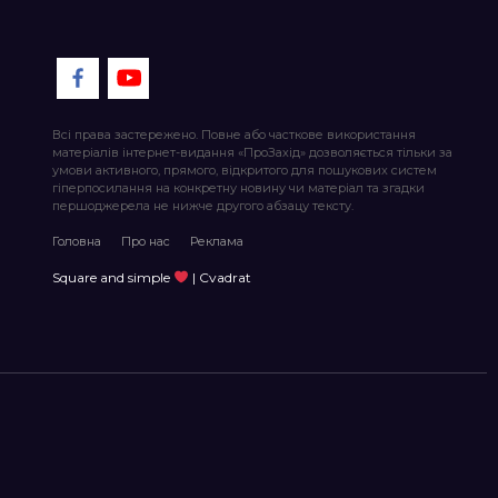
Всі права застережено. Повне або часткове використання
матеріалів інтернет-видання «ПроЗахід» дозволяється тільки за
умови активного, прямого, відкритого для пошукових систем
гіперпосилання на конкретну новину чи матеріал та згадки
першоджерела не нижче другого абзацу тексту.
Головна
Про нас
Реклама
Square and simple
| Cvadrat