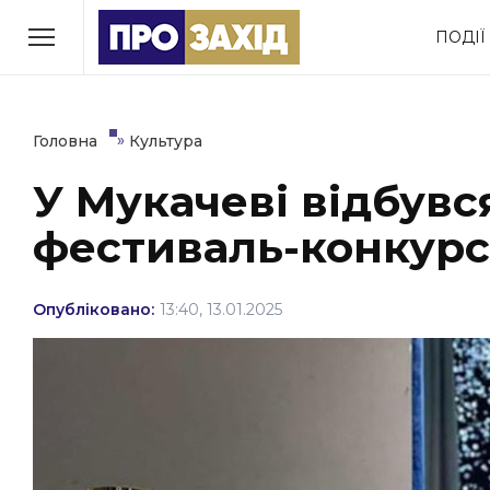
Перейти
ПОДІЇ
до
РУБРИКИ
вмісту
Економіка
Здоров’я
»
Головна
Культура
У Мукачеві відбувс
Політика
Соціум
фестиваль-конкурс
Втрачений Ужгород
(відеоверсія)
Опубліковано:
13:40, 13.01.2025
ЗАКАРПАТСЬКІ НОВИНИ