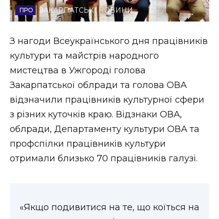
ЗАКАРПАТСЬКІ НОВИНИ
Стиль життя
Втрачений Ужгород
З нагоди Всеукраїнського дня працівників
культури та майстрів народного
Втрачений Ужгород (відеоверсія)
мистецтва в Ужгороді голова
Закарпатської облради та голова ОВА
відзначили працівників культурної сфери
ЗАКАРПАТСЬКІ НОВИНИ
з різних куточків краю. Відзнаки ОВА,
облради, Департаменту культури ОВА та
профспілки працівників культури
НОВИНИ ЗАХІДНОЇ УКРАЇНИ
отримали близько 70 працівників галузі.
ФОТО
«Якщо подивитися на те, що коїться на