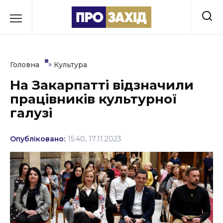
Перейти
до
РУБРИКИ
вмісту
Економіка
»
Головна
Культура
Здоров’я
На Закарпатті відзначили
працівників культурної
Культура
галузі
Освіта
Опубліковано:
15:40, 17.11.2023
Події
Політика
Соціум
Спорт