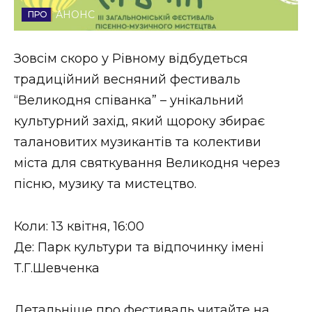
АНОНС
Стиль життя
Втрачений Ужгород
Зовсім скоро у Рівному відбудеться
традиційний весняний фестиваль
Втрачений Ужгород (відеоверсія)
“Великодня співанка” – унікальний
культурний захід, який щороку збирає
талановитих музикантів та колективи
ЗАКАРПАТСЬКІ НОВИНИ
міста для святкування Великодня через
пісню, музику та мистецтво.
НОВИНИ ЗАХІДНОЇ УКРАЇНИ
Коли: 13 квітня, 16:00
Де: Парк культури та відпочинку імені
ФОТО
Т.Г.Шевченка
Детальніше про фестиваль читайте на