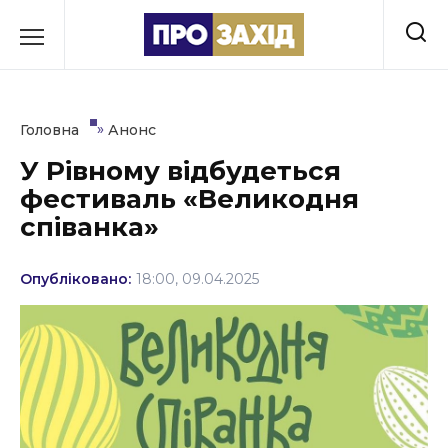
Перейти
до
РУБРИКИ
вмісту
Економіка
»
Головна
Анонс
Здоров’я
У Рівному відбудеться
фестиваль «Великодня
Культура
співанка»
Освіта
Опубліковано:
18:00, 09.04.2025
Події
Політика
Соціум
Спорт