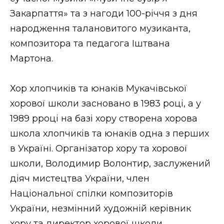
ВІДЕО
Закарпаття» та з нагоди 100-річчя з дня
народження талановитого музиканта,
композитора та педагога Іштвана
Мартона.
Хор хлопчиків та юнаків Мукачівської
хорової школи засновано в 1983 році, а у
1989 рроці на базі хору створена хорова
школа хлопчиків та юнаків одна з перших
в Україні. Організатор хору та хорової
школи, Володимир Волонтир, заслужений
діяч мистецтва України, член
Національної спілки композиторів
України, незмінний художній керівник
хору та директор хорової школи.