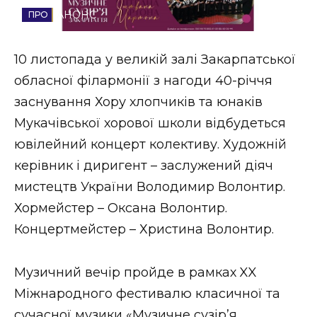
АНОНС
Стиль життя
Втрачений Ужгород
10 листопада у великій залі Закарпатської
обласної філармонії з нагоди 40-річчя
Втрачений Ужгород (відеоверсія)
заснування Хору хлопчиків та юнаків
Мукачівської хорової школи відбудеться
ювілейний концерт колективу. Художній
ЗАКАРПАТСЬКІ НОВИНИ
керівник і диригент – заслужений діяч
мистецтв України Володимир Волонтир.
Хормейстер – Оксана Волонтир.
НОВИНИ ЗАХІДНОЇ УКРАЇНИ
Концертмейстер – Христина Волонтир.
ФОТО
Музичний вечір пройде в рамках XX
Міжнародного фестивалю класичної та
сучасної музики «Музичне сузір’я