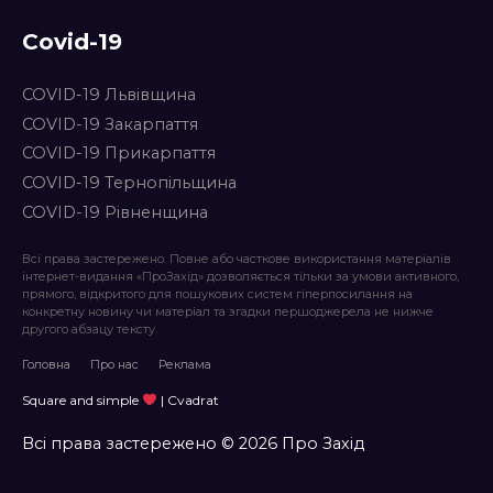
Covid-19
COVID-19 Львівщина
COVID-19 Закарпаття
COVID-19 Прикарпаття
COVID-19 Тернопільщина
COVID-19 Рівненщина
Всі права застережено. Повне або часткове використання матеріалів
інтернет-видання «ПроЗахід» дозволяється тільки за умови активного,
прямого, відкритого для пошукових систем гіперпосилання на
конкретну новину чи матеріал та згадки першоджерела не нижче
другого абзацу тексту.
Головна
Про нас
Реклама
Square and simple
| Cvadrat
Всі права застережено © 2026 Про Захід