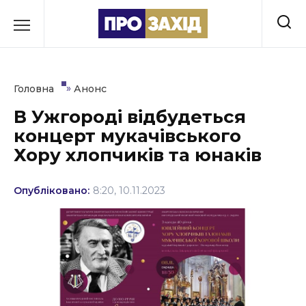
Перейти
до
РУБРИКИ
вмісту
Економіка
»
Головна
Анонс
Здоров’я
В Ужгороді відбудеться
концерт мукачівського
Культура
Хору хлопчиків та юнаків
Освіта
Опубліковано:
8:20, 10.11.2023
Події
Політика
Соціум
Спорт