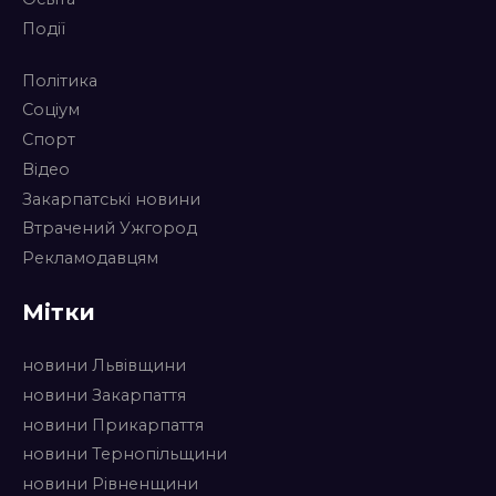
Події
Політика
Соціум
Спорт
Відео
Закарпатські новини
Втрачений Ужгород
Рекламодавцям
Мітки
новини Львівщини
новини Закарпаття
новини Прикарпаття
новини Тернопільщини
новини Рівненщини